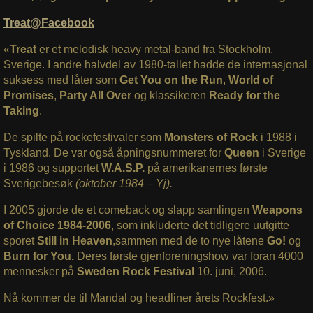
Treat@Facebook
«
Treat
er et melodisk heavy metal-band fra Stockholm,
Sverige. I andre halvdel av 1980-tallet hadde de internasjonal
suksess med låter som
Get You on the Run
,
World of
Promises
,
Party All Over
og klassikeren
Ready for the
Taking
.
De spilte på rockefestivaler som
Monsters of Rock
i 1988 i
Tyskland. De var også åpningsnummeret for
Queen
i Sverige
i 1986 og supportet
W.A.S.P.
på amerikanernes første
Sverigebesøk
(oktober 1984 – Yj).
I 2005 gjorde de et comeback og slapp samlingen
Weapons
of Choice 1984-2006
, som inkluderte det tidligere uutgitte
sporet
Still in Heaven
,sammen med de to nye låtene
Go!
og
Burn for You.
Deres første gjenforeningshow var foran 4000
mennesker på
Sweden Rock Festival
10. juni, 2006.
Nå kommer de til Mandal og headliner årets Rockfest.»