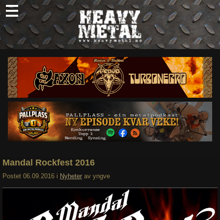
Skip
to
content
Nyheter
Omtaler
Intervjuer
Om oss
Abonner
Søk
etter:
Mandal Rockfest 2016
Postet
06.09.2016
i
Nyheter
av
yngve