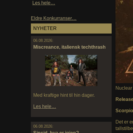
Les hele…
Eldre Konkurranser…
NYHETER
06.08.2026:
Miscreance, italiensk techthrash
Nuclear 
Med kraftige hint til hin dager.
Releas
Les hele…
Scorpion
Det er e
06.08.2026:
tallstil
Sinsid, hva er igjen?