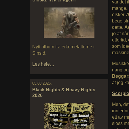
var det 
mange. D
elsker 7
begeistr
dette,
Ac
jo at nå
ettertid
som idag
Nytt album fra erkemetallerne i
maskineri
Sinsid.
Musikke
Les hele…
gang og 
Beggar
at jeg k
05.08.2026:
Black Nights & Heavy Nights
Scorpi
2026
Men, det
innledni
ett av m
sloss me