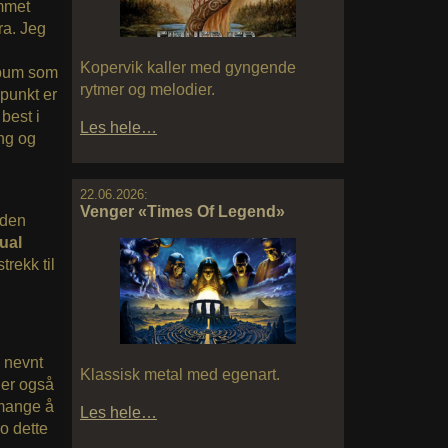
ommet
ra. Jeg
Kopervik kaller med gyngende
album som
rytmer og melodier.
epunkt er
best i
Les hele…
ang og
22.06.2026:
Venger «Times Of Legend»
 den
tual
trekk til
 nevnt
Klassisk metal med egenart.
 er også
 mange å
Les hele…
ro dette