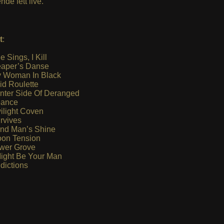
nde fett live.
t
:
e Sings, I Kill
aper’s Danse
 Woman In Black
id Roulette
nter Side Of Deranged
ance
ilight Coven
rvives
ind Man’s Shine
on Tension
wer Grove
Might Be Your Man
dictions