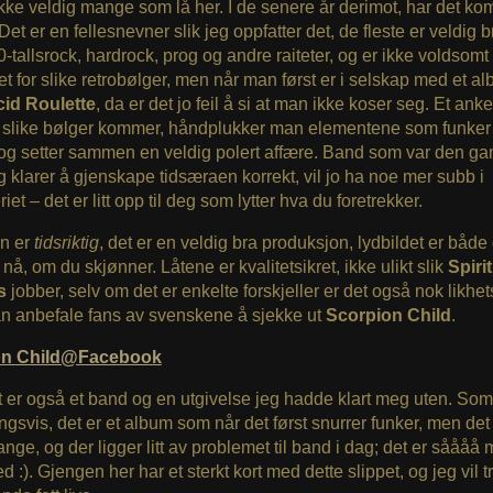
ikke veldig mange som lå her. I de senere år derimot, har det k
et er en fellesnevner slik jeg oppfatter det, de fleste er veldig b
0-tallsrock, hardrock, prog og andre raiteter, og er ikke voldsomt
et for slike retrobølger, men når man først er i selskap med et 
id Roulette
, da er det jo feil å si at man ikke koser seg. Et ank
r slike bølger kommer, håndplukker man elementene som funker 
, og setter sammen en veldig polert affære. Band som var den g
 klarer å gjenskape tidsæraen korrekt, vil jo ha noe mer subb i
et – det er litt opp til deg som lytter hva du foretrekker.
n er
tidsriktig
, det er en veldig bra produksjon, lydbildet er både
nå, om du skjønner. Låtene er kvalitetsikret, ikke ulikt slik
Spiri
s
jobber, selv om det er enkelte forskjeller er det også nok likhets
an anbefale fans av svenskene å sjekke ut
Scorpion Child
.
on Child@Facebook
 er også et band og en utgivelse jeg hadde klart meg uten. Som
ngsvis, det er et album som når det først snurrer funker, men det
ange, og der ligger litt av problemet til band i dag; det er såååå
d :). Gjengen her har et sterkt kort med dette slippet, og jeg vil t