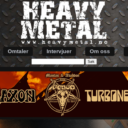
Omtaler
Intervjuer
Om oss
Søk
etter: