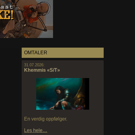
OMTALER
31.07.2026:
Khemmis «S/T»
En verdig oppfølger.
Les hele…