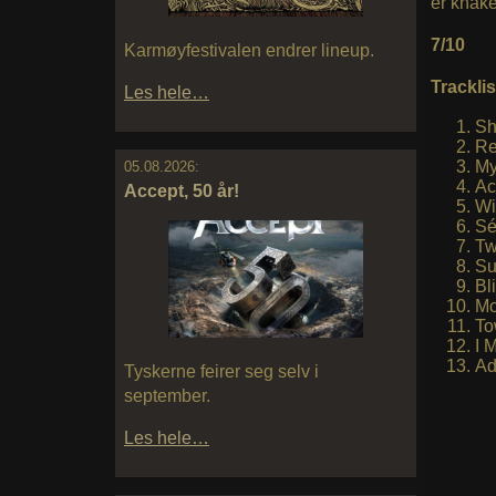
er knake
7/10
Karmøyfestivalen endrer lineup.
Tracklis
Les hele…
Sh
Re
My
05.08.2026:
Ac
Accept, 50 år!
Wi
Sé
Tw
Su
Bl
Mo
To
I 
Ad
Tyskerne feirer seg selv i
september.
Les hele…