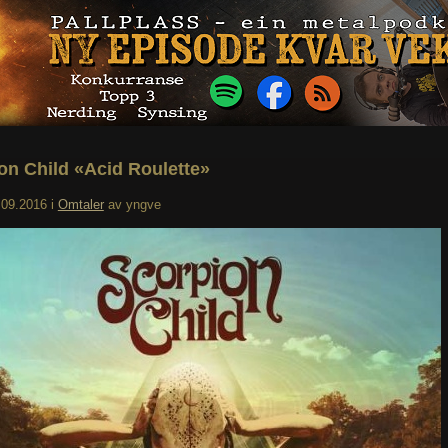
on Child «Acid Roulette»
.09.2016
i
Omtaler
av
yngve