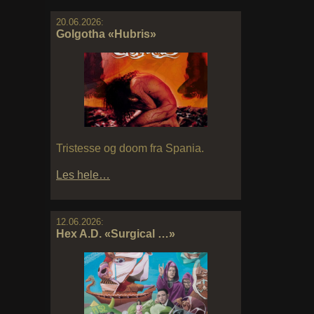
20.06.2026:
Golgotha «Hubris»
Tristesse og doom fra Spania.
Les hele…
12.06.2026:
Hex A.D. «Surgical …»