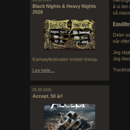
meningen
Black Nights & Heavy Nights
å si det
2026
så massi
Equili
Deler av
når riffe
Jeg skjø
Jeg liker
Karmøyfestivalen endrer lineup.
Tracklist
Les hele…
05.08.2026:
Accept, 50 år!