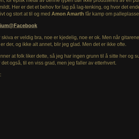
, for episk metal av denne typen bør ikke produseres av en pun
 mildt. Her er det et behov for lag på lag-tenking, og hvor det en
vt og stort at til og med
Amon Amarth
får kamp om palleplasse
brium@Facebook
 skiva er veldig bra, noe er kjedelig, noe er ok. Men når gitarene 
t er der, og ikke alt annet, blir jeg glad. Men det er ikke ofte.
nner at folk liker dette, så jeg har ingen grunn til å sitte her og 
 det også, til en viss grad, men jeg faller av etterhvert.
: