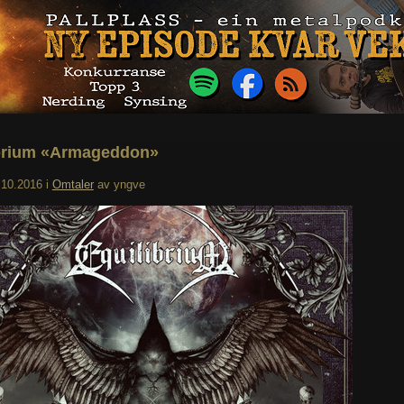
brium «Armageddon»
.10.2016
i
Omtaler
av
yngve