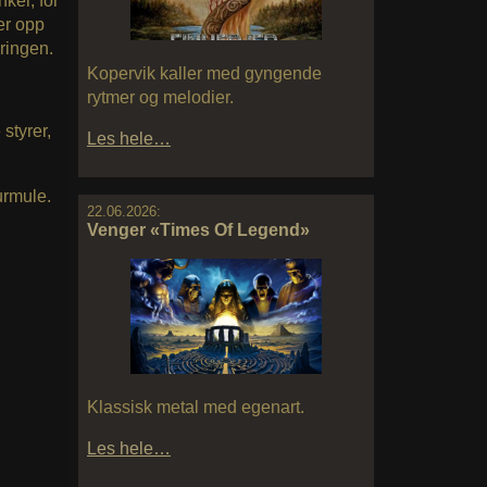
ker, for
der opp
ringen.
Kopervik kaller med gyngende
rytmer og melodier.
styrer,
Les hele…
surmule.
22.06.2026:
Venger «Times Of Legend»
Klassisk metal med egenart.
Les hele…