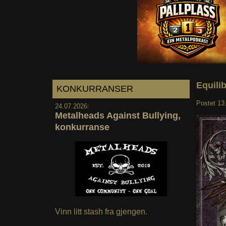
Equili
KONKURRANSER
Postet
13
24.07.2026:
Metalheads Against Bullying,
konkurranse
Vinn litt stash fra gjengen.