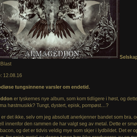
Selska
Blast
e
: 12.08.16
diøse tungsinnene varsler om endetid.
eddon
er tyskernes nye album, som kom tidligere i høst, og dett
ima høstmusikk? Tungt, dystert, episk, pompøst…?
er det ikke, selv om jeg absolutt anerkjenner bandet som bra, o
tell innenfor den rammen de har valgt seg av metal. Dette er smø
 bacon, og det er tidvis veldig mye som skjer i lydbildet. Det er 