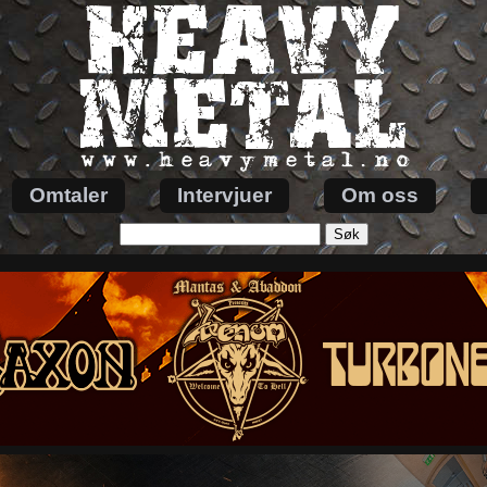
Omtaler
Intervjuer
Om oss
Søk
etter: