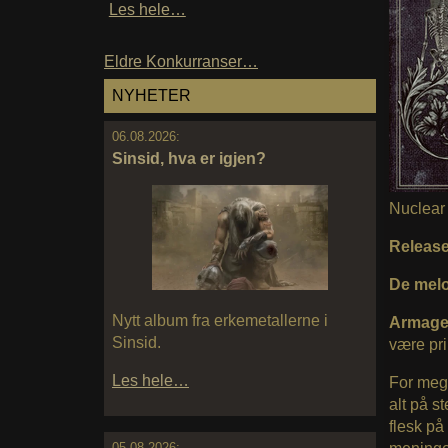
Les hele…
Eldre Konkurranser…
NYHETER
06.08.2026:
Sinsid, hva er igjen?
Nuclear 
Releas
De melo
Nytt album fra erkemetallerne i
Armag
Sinsid.
være pr
Les hele…
For meg 
alt på s
flesk på
05.08.2026: