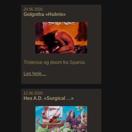
20.06.2026:
Golgotha «Hubris»
Tristesse og doom fra Spania.
Les hele…
12.06.2026:
Hex A.D. «Surgical …»