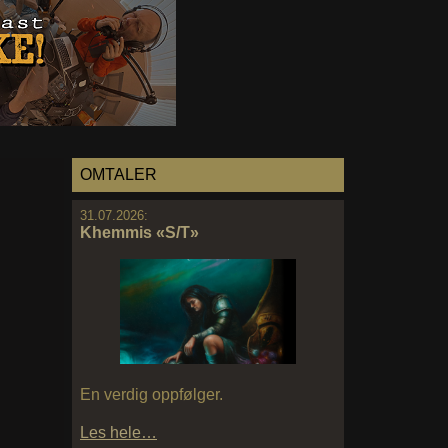
OMTALER
31.07.2026:
Khemmis «S/T»
En verdig oppfølger.
Les hele…