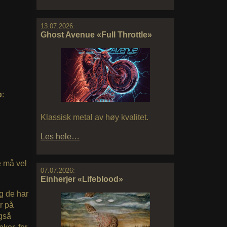
13.07.2026:
Ghost Avenue «Full Throttle»
p
:
Klassisk metal av høy kvalitet.
Les hele…
e må vel
07.07.2026:
Einherjer «Lifeblood»
g de har
r på
også