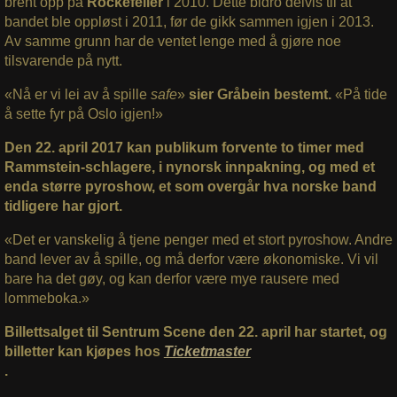
brent opp på
Rockefeller
i 2010. Dette bidro delvis til at
bandet ble oppløst i 2011, før de gikk sammen igjen i 2013.
Av samme grunn har de ventet lenge med å gjøre noe
tilsvarende på nytt.
«Nå er vi lei av å spille
safe
»
sier Gråbein bestemt.
«På tide
å sette fyr på Oslo igjen!»
Den 22. april 2017 kan publikum forvente to timer med
Rammstein-schlagere, i nynorsk innpakning, og med et
enda større pyroshow, et som overgår hva norske band
tidligere har gjort.
«Det er vanskelig å tjene penger med et stort pyroshow. Andre
band lever av å spille, og må derfor være økonomiske. Vi vil
bare ha det gøy, og kan derfor være mye rausere med
lommeboka.»
Billettsalget til Sentrum Scene den 22. april har startet, og
billetter kan kjøpes hos
Ticketmaster
.