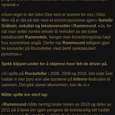
nynorsk.»
«Som regel er det John Dee som er scenen for oss i Oslo.
Men nå er det på tide med et enormt pyroshow igjen»
fastslår
Gråbein, vokalist og tekstoversetter i Rammsund. «
Ja, for
når man setter norske tekster til melodier av det tyske
metalbandet
Rammstein
, henger man forventningslista høyt
hva sceneshow angår. Derfor har
Rammsund
tidligere gjort
tre konserter på Rockefeller, med dertil spektakulært
pyroshow.»
Sjekk klippet under for å skjønne hvor fett de driver på.
«Vi spilte på
Rockefeller
i 2008, 2009 og 2010. Det siste året
hadde vi mer pyro enn alle bandene på
Inferno
-festivalen til
sammen. Det gikk utover økonomien, kan du si.»
Måtte spille inn stort tap
«
Rammsund
måtte nemlig bruke resten av 2010 og deler av
2011 på å tjene inn igjen pengene de bokstavelig talt hadde