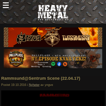
Skip
to
content
Nyheter
Omtaler
Intervjuer
Om oss
Abonner
Søk
etter:
Rammsund@Sentrum Scene (22.04.17)
Postet
19.10.2016
i
Nyheter
av
yngve