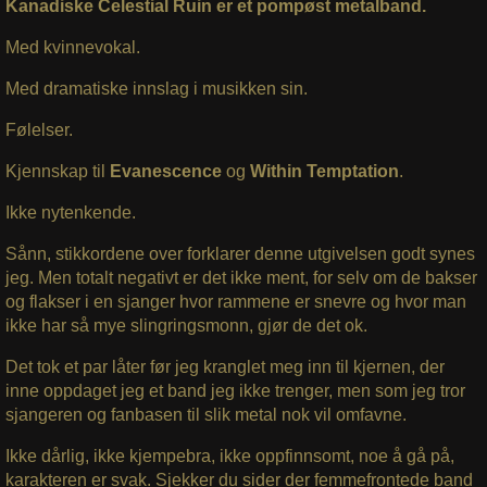
Kanadiske Celestial Ruin er et pompøst metalband.
Med kvinnevokal.
Med dramatiske innslag i musikken sin.
Følelser.
Kjennskap til
Evanescence
og
Within Temptation
.
Ikke nytenkende.
Sånn, stikkordene over forklarer denne utgivelsen godt synes
jeg. Men totalt negativt er det ikke ment, for selv om de bakser
og flakser i en sjanger hvor rammene er snevre og hvor man
ikke har så mye slingringsmonn, gjør de det ok.
Det tok et par låter før jeg kranglet meg inn til kjernen, der
inne oppdaget jeg et band jeg ikke trenger, men som jeg tror
sjangeren og fanbasen til slik metal nok vil omfavne.
Ikke dårlig, ikke kjempebra, ikke oppfinnsomt, noe å gå på,
karakteren er svak. Sjekker du sider der femmefrontede band