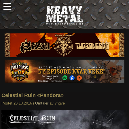
Skip
to
content
Nyheter
Omtaler
Intervjuer
Om oss
Abonner
Søk
etter:
Celestial Ruin «Pandora»
Postet
23.10.2016
i
Omtaler
av
yngve