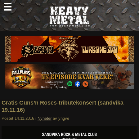
Skip
to
content
Nyheter
Omtaler
Intervjuer
Om oss
Abonner
Søk
etter:
Gratis Guns’n Roses-tributekonsert (sandvika
19.11.16)
Postet
14.11.2016
i
Nyheter
av
yngve