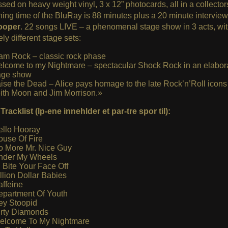
sed on heavy weight vinyl, 3 x 12” photocards, all in a collector
ing time of the BluRay is 88 minutes plus a 20 minute interview
ooper
. 22 songs LIVE – a phenomenal stage show in 3 acts, wit
ly different stage sets:
am Rock – classic rock phase
lcome to my Nightmare – spectacular Shock Rock in an elabor
age show
ise the Dead – Alice pays homage to the late Rock’n’Roll icons
ith Moon and Jim Morrison.»
racklist (lp-ene innehlder et par-tre spor til):
llo Hooray
use Of Fire
 More Mr. Nice Guy
der My Wheels
ll Bite Your Face Off
llion Dollar Babies
ffeine
partment Of Youth
y Stoopid
rty Diamonds
lcome To My Nightmare