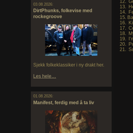
Go
03.08.2026:
He
DirtPhunks, folkevise med
Fe
rockegroove
Ba
Ki
Co
My
I’
Po
Sc
Sjekk folkeklassiker i ny drakt her.
Les hele…
01.08.2026:
Manifest, ferdig med å ta liv