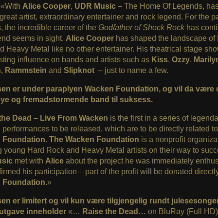
: «With
Alice Cooper
,
UDR Music
– The Home Of Legends, has
great artist, extraordinary entertainer and rock legend. For the pa
 the incredible career of the
Godfather of Shock Rock
has cont
end seems in sight.
Alice Cooper
has shaped the landscape of
 Heavy Metal like no other entertainer. His theatrical stage sh
sting influence on bands and artists such as
Kiss
,
Ozzy
,
Marily
n
,
Rammstein
and
Slipknot
– just to name a few.
sen er under paraplyen Wacken Foundation, og vil da være d
nye og fremadstormende band til suksess.
the Dead – Live From Wacken
is the first in a series of legend
n
performances to be released, which are to be directly related to
 Foundation
.
The Wacken Foundation
is a nonprofit organiza
g young Hard Rock and Heavy Metal artists on their way to succ
sic
met with
Alice
about the project he was immediately enthus
irmed his participation – part of the profit will be donated directly
 Foundation
.»
en er limitert og vil kun være tilgjengelig rundt julesesonge
utgave inneholder
«…
Raise the Dead…
on BluRay (Full HD)