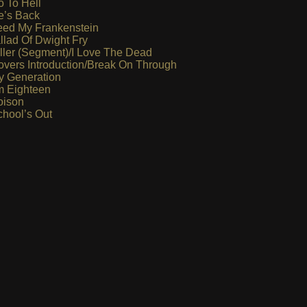
 To Hell
’s Back
ed My Frankenstein
llad Of Dwight Fry
ller (Segment)/I Love The Dead
vers Introduction/Break On Through
 Generation
m Eighteen
ison
hool’s Out