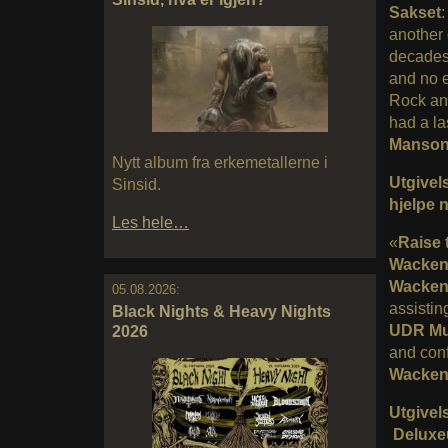
Sakset
another 
decades,
and no 
Rock and
had a la
Manso
Nytt album fra erkemetallerne i
Utgivel
Sinsid.
hjelpe 
Les hele…
«
Raise 
Wacke
Wacken
05.08.2026:
assistin
Black Nights & Heavy Nights
UDR Mu
2026
and conf
Wacken
Utgivels
Deluxe