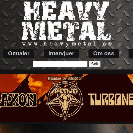
Omtaler
Intervjuer
Om oss
Søk
etter: