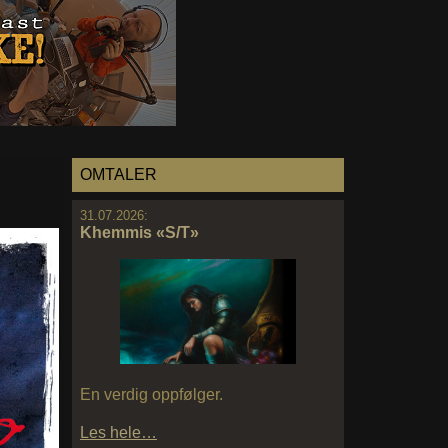
OMTALER
31.07.2026:
Khemmis «S/T»
En verdig oppfølger.
Les hele…