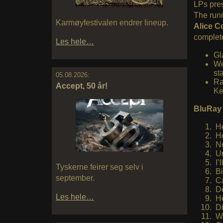
LPs pres
The runn
Karmøyfestivalen endrer lineup.
Alice C
complete
Les hele…
Gl
We
st
05.08.2026:
Ra
Accept, 50 år!
Ke
BluRay T
He
Ho
No
Un
I’
Tyskerne feirer seg selv i
Bi
september.
Ca
De
Les hele…
He
Di
We