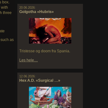
s box.
 with
20.06.2026:
Golgotha «Hubris»
h three
ate
 such as
Tristesse og doom fra Spania.
Les hele…
12.06.2026:
Hex A.D. «Surgical …»