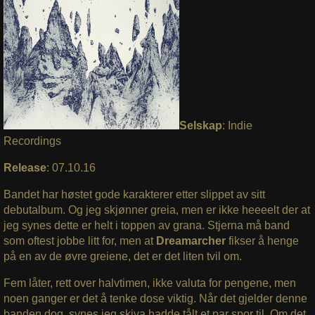
Selskap
: Indie
Recordings
Release
: 07.10.16
Bandet har høstet gode karakterer etter slippet av sitt
debutalbum. Og jeg skjønner greia, men er ikke heeeelt der at
jeg synes dette er helt i toppen av grana. Stjerna må band
som oftest jobbe litt for, men at
Dreamarcher
fikser å henge
på en av de øvre greiene, det er det liten tvil om.
Fem låter, rett over halvtimen, ikke valuta for pengene, men
noen ganger er det å tenke dose viktig. Når det gjelder denne
banden dog, synes jeg skiva hadde tålt et par spor til. Om det