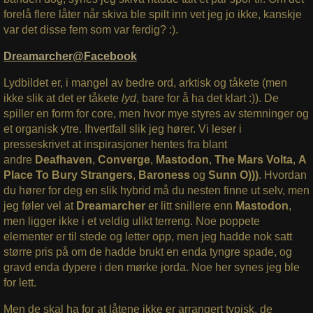
forelå flere låter når skiva ble spilt inn vet jeg jo ikke, kanskje
var det disse fem som var ferdig? :).
Dreamarcher@Facebook
Lydbildet er, i mangel av bedre ord, arktisk og tåkete (men
ikke slik at det er tåkete
lyd
, bare for å ha det klart :)). De
spiller en form for core, men hvor mye styres av stemninger og
et organisk ytre. Ihvertfall slik jeg hører. Vi leser i
presseskrivet at inspirasjoner hentes fra blant
andre
Deafhaven
,
Converge
,
Mastodon
,
The Mars Volta
,
A
Place To Bury Strangers
,
Baroness
og
Sunn O)))
. Hvordan
du hører for deg en slik hybrid må du nesten finne ut selv, men
jeg føler vel at
Dreamarcher
er litt snillere enn
Mastodon
,
men ligger ikke i et veldig ulikt terreng. Noe poppete
elementer er til stede og letter opp, men jeg hadde nok satt
større pris på om de hadde brukt en enda tyngre spade, og
gravd enda dypere i den mørke jorda. Noe her synes jeg ble
for lett.
Men de skal ha for at låtene ikke er arrangert typisk, de