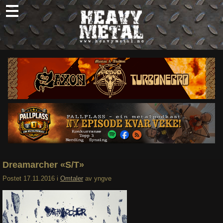
Skip
to
content
Nyheter
Omtaler
Intervjuer
Om oss
Abonner
Søk
etter:
Dreamarcher «S/T»
Postet
17.11.2016
i
Omtaler
av
yngve