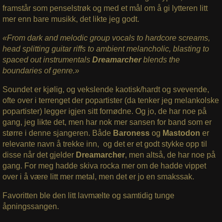
framstår som penselstrøk og med et mål om å gi lytteren litt
mer enn bare musikk, det likte jeg godt.
«From dark and melodic group vocals to hardcore screams,
head splitting guitar riffs to ambient melancholic, blasting to
spaced out instrumentals
Dreamarcher
blends the
boundaries of genre.»
Soundet er kjølig, og vekslende kaotisk/hardt og svevende,
ofte over i terrenget der popartister (da tenker jeg melankolske
popartister) legger igjen sitt fornødne. Og jo, de har noe på
gang, jeg likte det, men har nok mer sansen for band som er
større i denne sjangeren. Både
Baroness
og
Mastodon
er
relevante navn å trekke inn, og det er et godt stykke opp til
disse når det gjelder
Dreamarcher
, men altså, de har noe på
gang. For meg hadde skiva rocka mer om de hadde vippet
over i å være litt mer metal, men det er jo en smakssak.
Favoritten ble den litt lavmælte og samtidig tunge
åpningssangen.