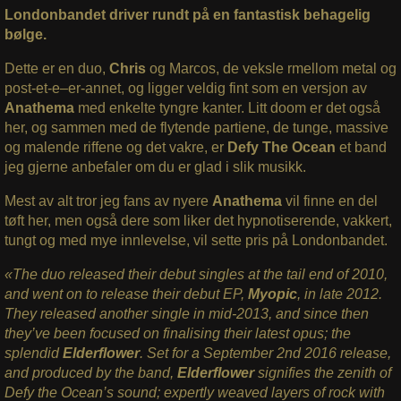
Londonbandet driver rundt på en fantastisk behagelig
bølge.
Dette er en duo,
Chris
og Marcos, de veksle rmellom metal og
post-et-e–er-annet, og ligger veldig fint som en versjon av
Anathema
med enkelte tyngre kanter. Litt doom er det også
her, og sammen med de flytende partiene, de tunge, massive
og malende riffene og det vakre, er
Defy The Ocean
et band
jeg gjerne anbefaler om du er glad i slik musikk.
Mest av alt tror jeg fans av nyere
Anathema
vil finne en del
tøft her, men også dere som liker det hypnotiserende, vakkert,
tungt og med mye innlevelse, vil sette pris på Londonbandet.
«The duo released their debut singles at the tail end of 2010,
and went on to release their debut EP,
Myopic
, in late 2012.
They released another single in mid-2013, and since then
they’ve been focused on finalising their latest opus; the
splendid
Elderflower
. Set for a September 2nd 2016 release,
and produced by the band,
Elderflower
signifies the zenith of
Defy the Ocean’s sound; expertly weaved layers of rock with