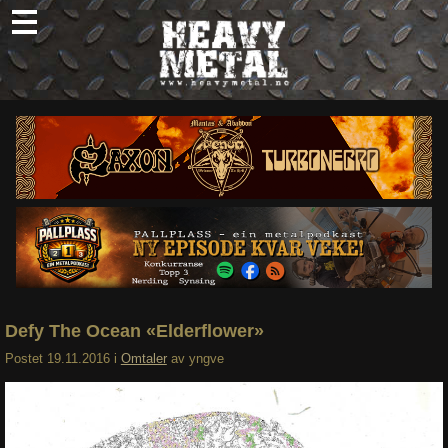
Skip
to
content
Nyheter
Omtaler
Intervjuer
Om oss
Abonner
Søk
etter:
Defy The Ocean «Elderflower»
Postet
19.11.2016
i
Omtaler
av
yngve