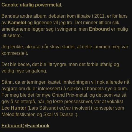
Ganske ufarlig powermetal.
Bandets andre album, debuten kom tilbake i 2011, er for fans
av
Kamelot
og lignende vil jeg tro. Det minner litt om slik
amerikanerne legger seg i svingene, men
Enbound
er mulig
litt søtere.
Jeg tenkte, akkurat når skiva startet, at dette jammen meg var
kommersielt.
Det ble bedre, det ble litt tyngre, men det forble ufarlig og
veldig mye singalong.
Sånn, da er terningen kastet. Innledningen vil nok allerede nå
avgjøre om du er interessert i å sjekke ut bandets nye album.
For meg ble det for mye Grand Prix-metal, og det som var så
gøy å se etterpå, når jeg leste presseskrivet, var at vokalist
Lee Hunter
(Lars Säfsund) er/var involvert i konsepter som
Melodifestivalen og Skal Vi Danse :).
Enbound@Facebook