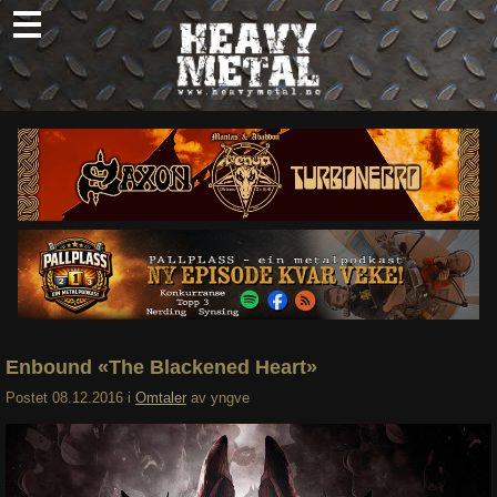
Skip
to
content
Nyheter
Omtaler
Intervjuer
Om oss
Abonner
Søk
etter:
Enbound «The Blackened Heart»
Postet
08.12.2016
i
Omtaler
av
yngve