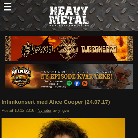
Skip
to
content
Nyheter
Omtaler
Intervjuer
Om oss
Abonner
Søk
etter:
Intimkonsert med Alice Cooper (24.07.17)
Postet
10.12.2016
i
Nyheter
av
yngve