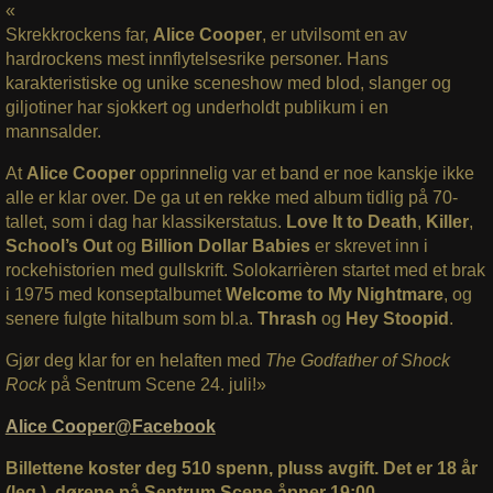
«
Skrekkrockens far,
Alice Cooper
, er utvilsomt en av
hardrockens mest innflytelsesrike personer. Hans
karakteristiske og unike sceneshow med blod, slanger og
giljotiner har sjokkert og underholdt publikum i en
mannsalder.
At
Alice Cooper
opprinnelig var et band er noe kanskje ikke
alle er klar over. De ga ut en rekke med album tidlig på 70-
tallet, som i dag har klassikerstatus.
Love It to Death
,
Killer
,
School’s Out
og
Billion Dollar Babies
er skrevet inn i
rockehistorien med gullskrift. Solokarrièren startet med et brak
i 1975 med konseptalbumet
Welcome to My Nightmare
, og
senere fulgte hitalbum som bl.a.
Thrash
og
Hey Stoopid
.
Gjør deg klar for en helaften med
The Godfather of Shock
Rock
på Sentrum Scene 24. juli!»
Alice Cooper@Facebook
Billettene koster deg 510 spenn, pluss avgift. Det er 18 år
(leg.), dørene på Sentrum Scene åpner 19:00.