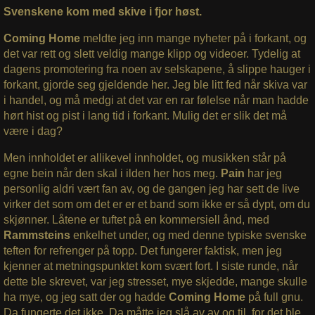
Svenskene kom med skive i fjor høst.
Coming Home
meldte jeg inn mange nyheter på i forkant, og
det var rett og slett veldig mange klipp og videoer. Tydelig at
dagens promotering fra noen av selskapene, å slippe hauger i
forkant, gjorde seg gjeldende her. Jeg ble litt fed når skiva var
i handel, og må medgi at det var en rar følelse når man hadde
hørt hist og pist i lang tid i forkant. Mulig det er slik det må
være i dag?
Men innholdet er allikevel innholdet, og musikken står på
egne bein når den skal i ilden her hos meg.
Pain
har jeg
personlig aldri vært fan av, og de gangen jeg har sett de live
virker det som om det er er et band som ikke er så dypt, om du
skjønner. Låtene er tuftet på en kommersiell ånd, med
Rammsteins
enkelhet under, og med denne typiske svenske
teften for refrenger på topp. Det fungerer faktisk, men jeg
kjenner at metningspunktet kom svært fort. I siste runde, når
dette ble skrevet, var jeg stresset, mye skjedde, mange skulle
ha mye, og jeg satt der og hadde
Coming Home
på full gnu.
Da fungerte det ikke. Da måtte jeg slå av av og til, for det ble