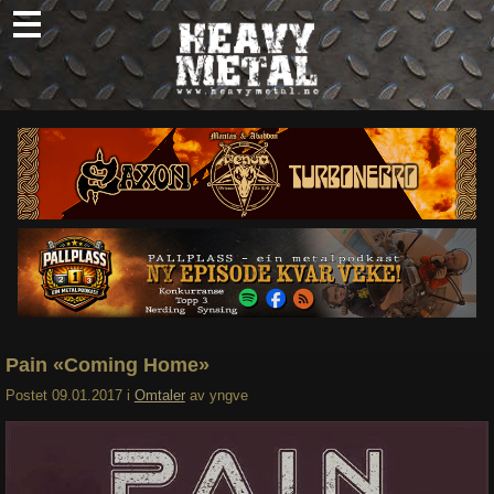
Skip
to
content
Nyheter
Omtaler
Intervjuer
Om oss
Abonner
Søk
etter:
Pain «Coming Home»
Postet
09.01.2017
i
Omtaler
av
yngve