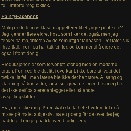
feil. Irriterte meg faktisk.
Pain@Facebook
Mulig er dette musikk som appellerer til et yngre publikum?
Jeg kjenner flere eldre, host, som liker det også, men jeg
tenker på majoriteten av de som utgjør fanbasen. Det låter slik
ihvertfall, men jeg har tatt feil før, og kommer til å gjøre det
også i framtiden ;).
Produksjonen er som forventet, stor og med en moderne
touch. For meg ble det litt i overkant, ikke bare at lydbildet
trøkka litt feil, men låtene ble ikke det helt store. Allsang og
klapping på konserter, joda, ser greia der, men hos meg ble
det ikke treff på stereoanlegget eller på andre
avspillingskilder.
Bra, men ikke meg.
Pain
skal ikke ta hele byrden det er å
misse på målet subjektivt, så ett poeng får de over det jeg
hadde gitt om jeg hadde vært blodig ærlig.