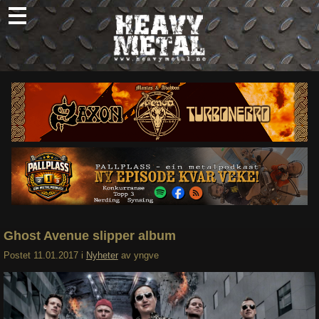
Skip
to
content
Nyheter
Omtaler
Intervjuer
Om oss
Abonner
Søk
etter:
Ghost Avenue slipper album
Postet
11.01.2017
i
Nyheter
av
yngve