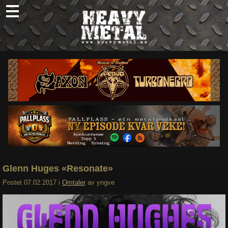
Skip
to
content
Nyheter
Omtaler
Intervjuer
Om oss
Abonner
Søk
etter:
Glenn Huges «Resonate»
Postet
07.02.2017
i
Omtaler
av
yngve