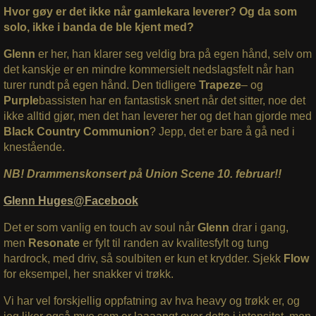
Hvor gøy er det ikke når gamlekara leverer? Og da som
solo, ikke i banda de ble kjent med?
Glenn
er her, han klarer seg veldig bra på egen hånd, selv om
det kanskje er en mindre kommersielt nedslagsfelt når han
turer rundt på egen hånd. Den tidligere
Trapeze
– og
Purple
bassisten har en fantastisk snert når det sitter, noe det
ikke alltid gjør, men det han leverer her og det han gjorde med
Black Country Communion
? Jepp, det er bare å gå ned i
knestående.
NB! Drammenskonsert på Union Scene 10. februar!!
Glenn Huges@Facebook
Det er som vanlig en touch av soul når
Glenn
drar i gang,
men
Resonate
er fylt til randen av kvalitesfylt og tung
hardrock, med driv, så soulbiten er kun et krydder. Sjekk
Flow
for eksempel, her snakker vi trøkk.
Vi har vel forskjellig oppfatning av hva heavy og trøkk er, og