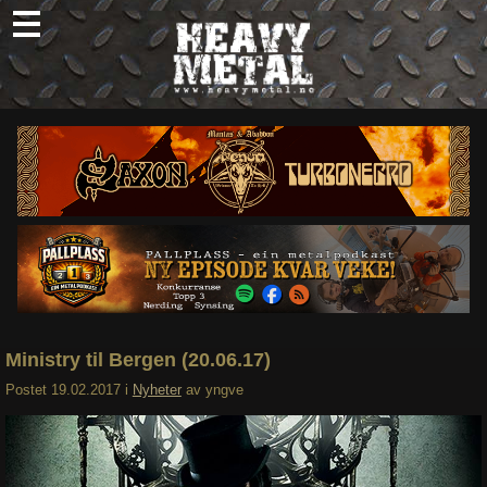
Skip
to
content
Nyheter
Omtaler
Intervjuer
Om oss
Abonner
Søk
etter:
Ministry til Bergen (20.06.17)
Postet
19.02.2017
i
Nyheter
av
yngve