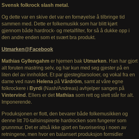
Svensk folkrock slash metal.
Og dette var en skive det var en fornøyelse å tilbringe tid
sammen med. Dette er folkemusikk som har blitt kjørt
gjennom både hardrock- og metalfilter, for så å dukke opp i
den andre enden som et svært bra produkt.
Utmarken@Facebook
Mathias Gyllengahm
er hjernen bak
Utmarken
. Han har gjort
alt foruten mastring selv, og har kun med seg gjester på en
liten del av innholdet. Et par gjestegitarsoloer, og vokal fra en
dame ved navn
Helena
på
Vårdröm
, samt at våre egne
folkrockere i
Byrdi
(Nash/Andreas) avhjelper sangen på
Vintervind
. Ellers er det
Mathias
som rett og slett står for alt.
Imponerende.
Produksjonen er flott, den bevarer både folkemusikken og
denne litt 70-tallsinspirerte hardrocken som fungerer som
grunnmur. Det er altså ikke gjort en favorisering i noen av
retningene, men hvor en balansert produksjon formidler