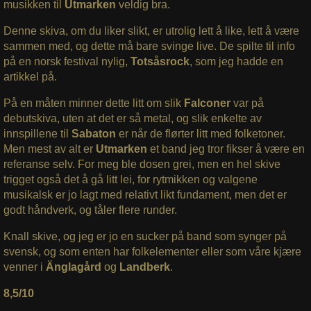
musikken til
Utmarken
veldig bra.
Denne skiva, om du liker slikt, er utrolig lett å like, lett å være
sammen med, og dette må bare svinge live. De spilte til info
på en norsk festival nylig,
Totsåsrock
, som jeg hadde en
artikkel på.
På en måten minner dette litt om slik
Falconer
var på
debutskiva, uten at det er så metal, og slik enkelte av
innspillene til
Sabaton
er når de flørter litt med folketoner.
Men mest av alt er
Utmarken
et band jeg tror fikser å være en
referanse selv. For meg ble dosen grei, men en hel skive
trigget også det å gå litt lei, for rytmikken og valgene
musikalsk er jo lagt med relativt likt fundament, men det er
godt håndverk, og tåler flere runder.
Knall skive, og jeg er jo en sucker på band som synger på
svensk, og som enten har folkelementer eller som våre kjære
venner i
Änglagård
og
Landberk
.
8,5/10