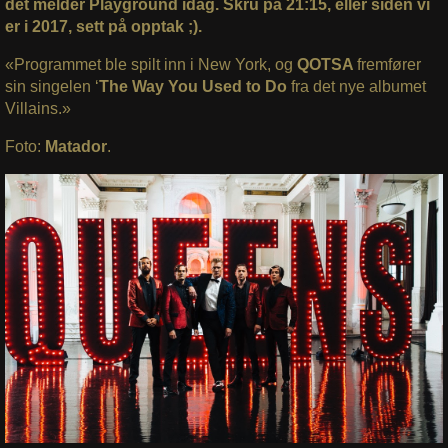
det melder Playground idag.
Skru på 21:15, eller siden vi
er i 2017, sett på opptak ;).
«Programmet ble spilt inn i New York, og
QOTSA
fremfører
sin singelen ‘
The Way You Used to Do
fra det nye albumet
Villains.»
Foto:
Matador
.