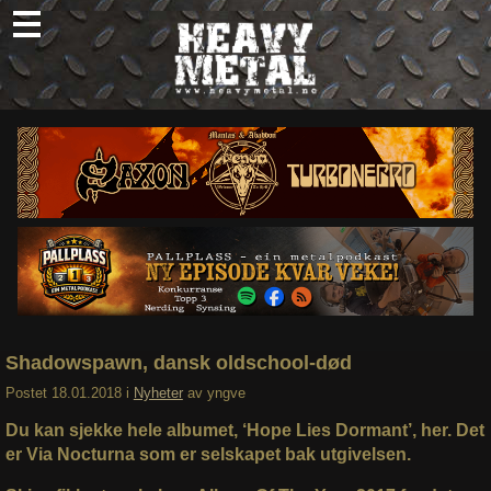
Skip
to
content
Nyheter
Omtaler
Intervjuer
Om oss
Abonner
Søk
etter:
Shadowspawn, dansk oldschool-død
Postet
18.01.2018
i
Nyheter
av
yngve
Du kan sjekke hele albumet, ‘Hope Lies Dormant’, her. Det
er Via Nocturna som er selskapet bak utgivelsen.