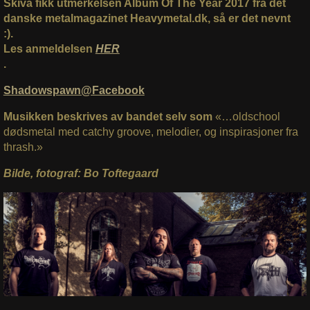
Skiva fikk utmerkelsen Album Of The Year 2017 fra det
danske metalmagazinet Heavymetal.dk, så er det nevnt
:).
Les anmeldelsen
HER
.
Shadowspawn@Facebook
Musikken beskrives av bandet selv som
«…oldschool
dødsmetal med catchy groove, melodier, og inspirasjoner fra
thrash.»
Bilde, fotograf: Bo Toftegaard