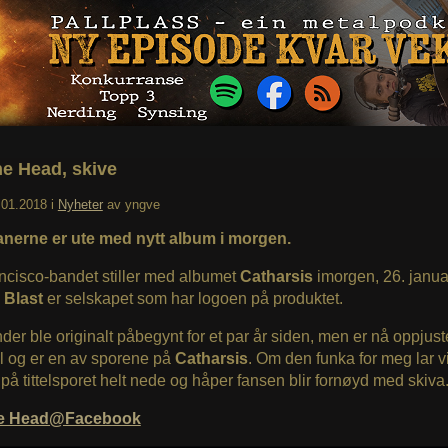
e Head, skive
.01.2018
i
Nyheter
av
yngve
nerne er ute med nytt album i morgen.
ncisco-bandet stiller med albumet
Catharsis
imorgen, 26. janua
 Blast
er selskapet som har logoen på produktet.
der ble originalt påbegynt for et par år siden, men er nå oppjust
il og er en av sporene på
Catharsis
. Om den funka for meg lar vi
på tittelsporet helt nede og håper fansen blir fornøyd med skiva
e Head@Facebook