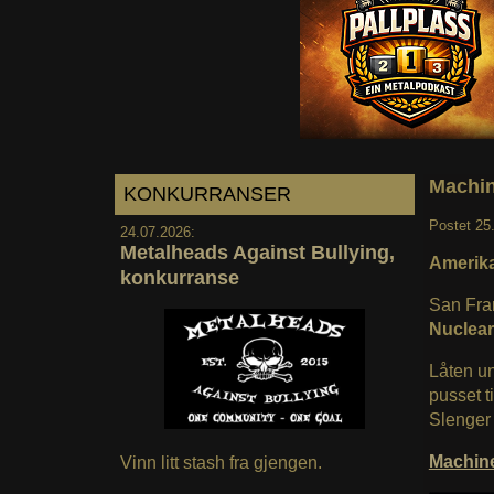
Machin
KONKURRANSER
Postet
25
24.07.2026:
Metalheads Against Bullying,
Amerika
konkurranse
San Fra
Nuclear
Låten un
pusset t
Slenger 
Machin
Vinn litt stash fra gjengen.