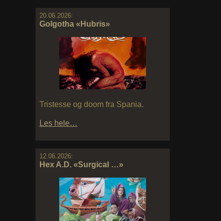
20.06.2026:
Golgotha «Hubris»
Tristesse og doom fra Spania.
Les hele…
12.06.2026:
Hex A.D. «Surgical …»