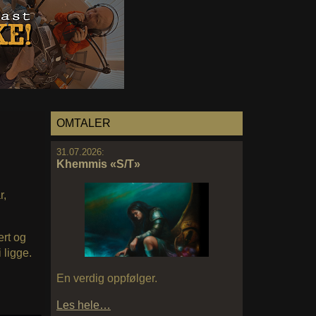
OMTALER
31.07.2026:
Khemmis «S/T»
r,
ert og
 ligge.
.
En verdig oppfølger.
Les hele…