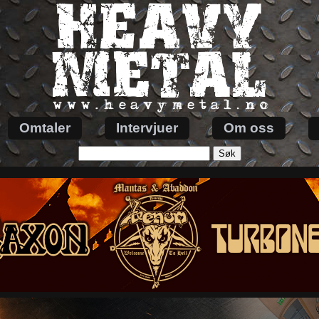
Omtaler
Intervjuer
Om oss
Søk
etter: