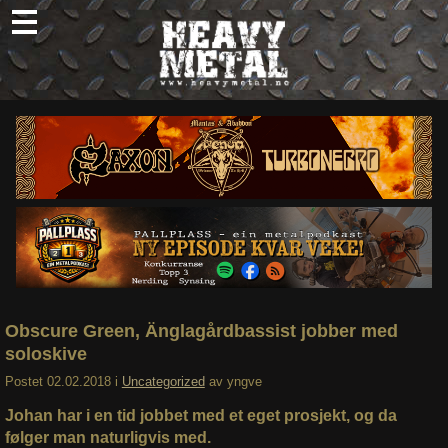
Skip
to
content
Nyheter
Omtaler
Intervjuer
Om oss
Abonner
Søk
etter:
Obscure Green, Änglagårdbassist jobber med
soloskive
Postet
02.02.2018
i
Uncategorized
av
yngve
Johan har i en tid jobbet med et eget prosjekt, og da
følger man naturligvis med.