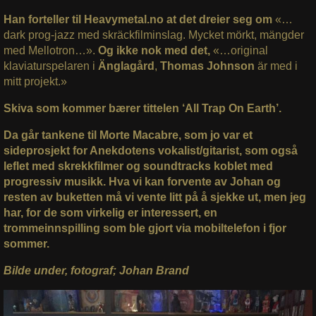
Han forteller til Heavymetal.no at det dreier seg om
«…
d
ark prog-jazz med skräckfilminslag. Mycket mörkt, mängder
med Mellotron…».
Og ikke nok med det,
«…original
klaviaturspelaren i
Änglagård
,
Thomas Johnson
är med i
mitt projekt.»
Skiva som kommer bærer tittelen ‘All Trap On Earth’.
Da går tankene til Morte Macabre, som jo var et
sideprosjekt for Anekdotens vokalist/gitarist, som også
leflet med skrekkfilmer og soundtracks koblet med
progressiv musikk. Hva vi kan forvente av Johan og
resten av buketten må vi vente litt på å sjekke ut, men jeg
har, for de som virkelig er interessert, en
trommeinnspilling som ble gjort via mobiltelefon i fjor
sommer.
Bilde under, fotograf; Johan Brand