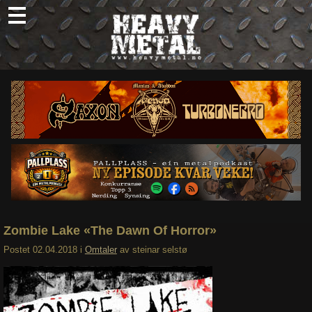
Skip
to
content
Nyheter
Omtaler
Intervjuer
Om oss
Abonner
Søk
etter:
Zombie Lake «The Dawn Of Horror»
Postet
02.04.2018
i
Omtaler
av
steinar selstø