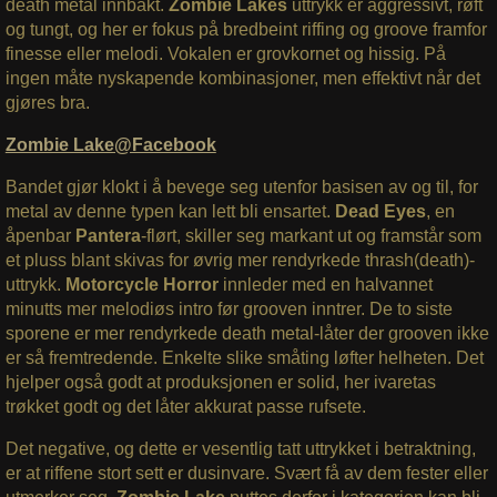
death metal innbakt.
Zombie Lakes
uttrykk er aggressivt, røft
og tungt, og her er fokus på bredbeint riffing og groove framfor
finesse eller melodi. Vokalen er grovkornet og hissig. På
ingen måte nyskapende kombinasjoner, men effektivt når det
gjøres bra.
Zombie Lake@Facebook
Bandet gjør klokt i å bevege seg utenfor basisen av og til, for
metal av denne typen kan lett bli ensartet.
Dead Eyes
, en
åpenbar
Pantera
-flørt, skiller seg markant ut og framstår som
et pluss blant skivas for øvrig mer rendyrkede thrash(death)-
uttrykk.
Motorcycle
Horror
innleder med en halvannet
minutts mer melodiøs intro før grooven inntrer. De to siste
sporene er mer rendyrkede death metal-låter der grooven ikke
er så fremtredende. Enkelte slike småting løfter helheten. Det
hjelper også godt at produksjonen er solid, her ivaretas
trøkket godt og det låter akkurat passe rufsete.
Det negative, og dette er vesentlig tatt uttrykket i betraktning,
er at riffene stort sett er dusinvare. Svært få av dem fester eller