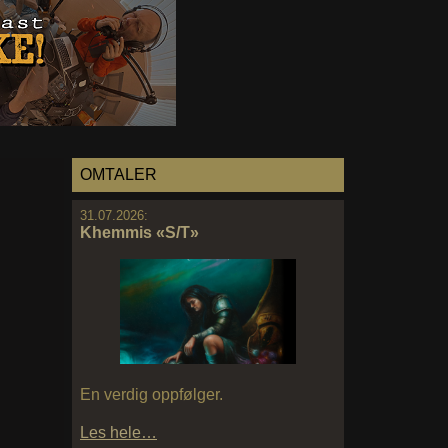
OMTALER
31.07.2026:
Khemmis «S/T»
En verdig oppfølger.
Les hele…