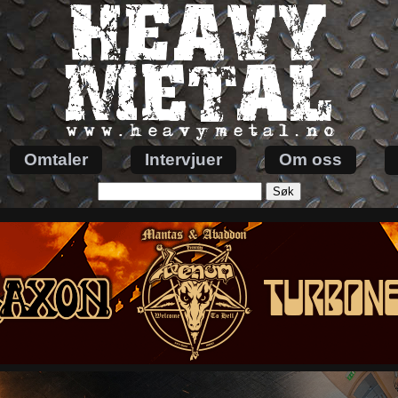
Omtaler
Intervjuer
Om oss
Søk
etter: