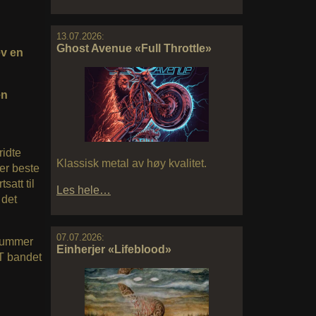
13.07.2026:
Ghost Avenue «Full Throttle»
v en
en
ridte
Klassisk metal av høy kvalitet.
ler beste
satt til
Les hele…
 det
07.07.2026:
 nummer
Einherjer «Lifeblood»
T bandet