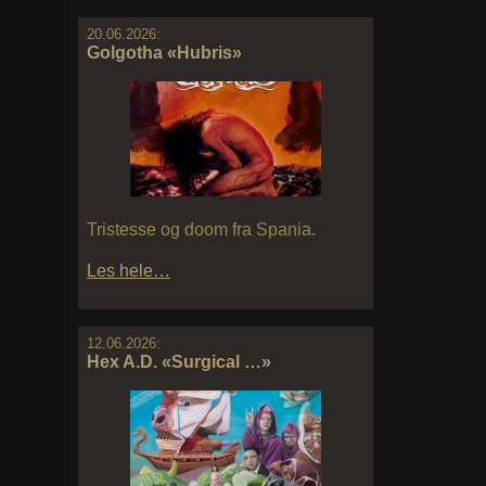
20.06.2026:
Golgotha «Hubris»
Tristesse og doom fra Spania.
Les hele…
12.06.2026:
Hex A.D. «Surgical …»