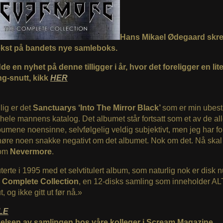
Hans Mikael Ødegaard skre
tekst på bandets nye samleboks.
e en nyhet på denne tilligger i år, hvor det foreligger en lit
g-snutt, kikk
HER
ig er det
Sanctuarys ‘Into The Mirror Black’
som er min ubest
 i hele mannens katalog. Det albumet står fortsatt som et av de al
umene noensinne, selvfølgelig veldig subjektivt, men jeg har fort
øre noen snakke negativt om det albumet. Nok om det. Nå skal
 om
Nevermore
.
erte i 1995 med et selvtitulert album, som naturlig nok er disk
 Complete Collection
, en 12-disks samling som inneholder AL
ut, og ikke gitt ut før nå.»
LE
lsen av samlingen hos våre kolleger i Scream Magazine.