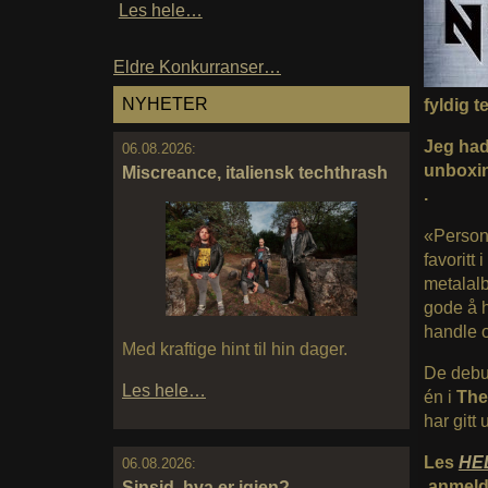
Les hele…
Eldre Konkurranser…
NYHETER
fyldig 
Jeg hadd
06.08.2026:
unboxin
Miscreance, italiensk techthrash
.
«Personl
favoritt
metalalb
gode å h
handle
Med kraftige hint til hin dager.
De debut
Les hele…
én i
The
har gitt 
Les
HE
06.08.2026:
anmelde
Sinsid, hva er igjen?