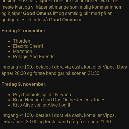
bestemte oss for å kjøre to kvelder istedet for en. Nå er det
meste klart og vi håper så mange som mulig kommer innom
og hjelper
Good Omens
litt og samtidig blir med på en
gedigen fest eller to på
Good Omens
.»
Fredag 2. november
:
Thorden
Electric Sherrif
Marathon
Pelagic And Friends
Inngang kr 100,- betales i døra via cash, kort eller Vipps.
Døra
åpner 20:00 og første band går på scenen 21:30.
Fredag 9. november
:
Psychosaints spiller Nirvana
Böse Heinrich Und Das Orchester Des Todes
Kiss Alive spiller Alive I og II
Inngang kr 100,- betales i døra via cash, kort eller Vipps.
Døra åpner 20:00 og første band går på scenen 21:30.