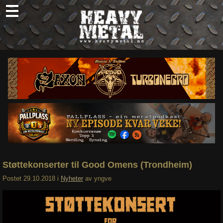
Skip
to
content
Nyheter
Omtaler
Intervjuer
Om oss
Abonner
Søk
etter:
Støttekonserter til Good Omens (Trondheim)
Postet
29.10.2018
i
Nyheter
av
yngve