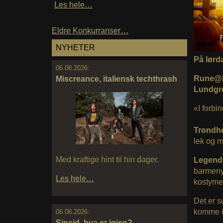
Les hele…
Eldre Konkurranser…
NYHETER
På lørd
06.08.2026:
Rune@Le
Miscreance, italiensk techthrash
Lundgre
«I forb
Trondh
lek og m
Med kraftige hint til hin dager.
Legend
barmeny,
Les hele…
kostyme
Det er s
komme i
06.08.2026:
Sinsid, hva er igjen?