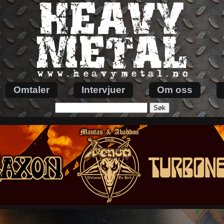
Omtaler
Intervjuer
Om oss
Søk
etter: