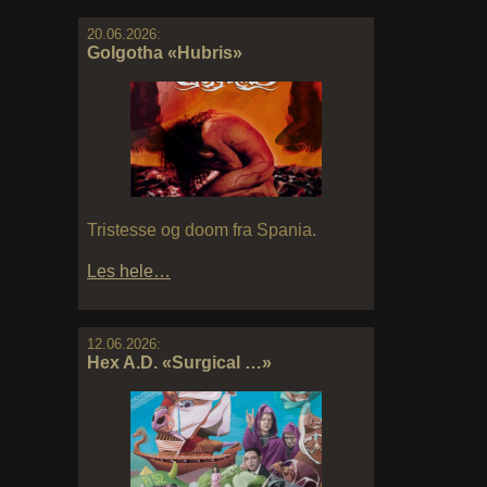
20.06.2026:
Golgotha «Hubris»
Tristesse og doom fra Spania.
Les hele…
12.06.2026:
Hex A.D. «Surgical …»