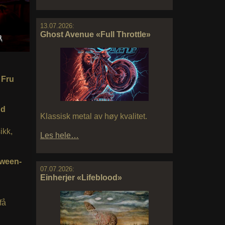
13.07.2026:
Ghost Avenue «Full Throttle»
 Fru
nd
Klassisk metal av høy kvalitet.
ikk,
Les hele…
oween-
07.07.2026:
Einherjer «Lifeblood»
få