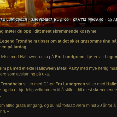
ag møter du opp i ditt mest skremmende kostyme.
gend Trondheim tipser om at det skjer grusomme ting på
en på lørdag.
indelse med Halloween-uka på
Fru Lundgreen
, kjører vi i
Lege
eim
på med et ekte
Halloween Metal
Party
med mye herlig mus
oro som avslutning på uka.
 Trondheim
stiller med DJ-er,
Fru Lundgreen
stiller med
Hall
 og du er hjertelig velkommen til å stille i ditt mest skremmende
.
om alltid gratis inngang, og du må fortsatt være minst 20 år for å 
nn. «