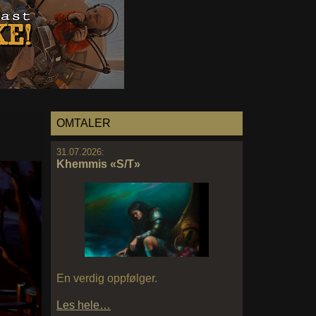
OMTALER
31.07.2026:
Khemmis «S/T»
En verdig oppfølger.
Les hele…