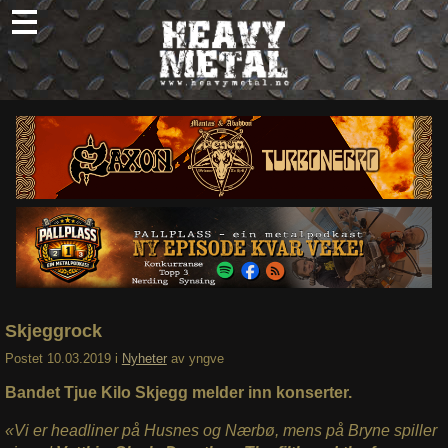
Skip
to
content
Nyheter
Omtaler
Intervjuer
Om oss
Abonner
Søk
etter:
Skjeggrock
Postet
10.03.2019
i
Nyheter
av
yngve
Bandet Tjue Kilo Skjegg melder inn konserter.
«Vi er headliner på Husnes og Nærbø, mens på Bryne spiller