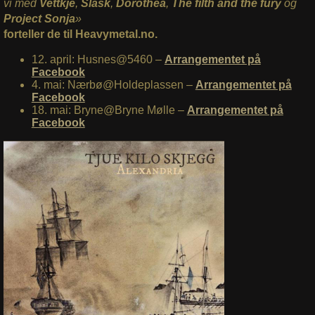
vi med
Vettkje
,
Slask
,
Dorothea
,
The filth and the fury
og
Project Sonja
»
forteller de til Heavymetal.no.
12. april: Husnes@5460 –
Arrangementet på
Facebook
4. mai: Nærbø@Holdeplassen –
Arrangementet på
Facebook
18. mai: Bryne@Bryne Mølle –
Arrangementet på
Facebook