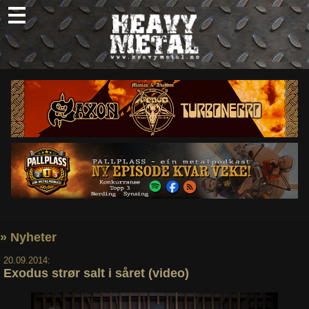
Skip
to
content
Nyheter
Omtaler
Intervjuer
Om oss
Abonner
Søk
etter:
» Nyheter
20.09.2014:
Exodus strør salt i såret (video)