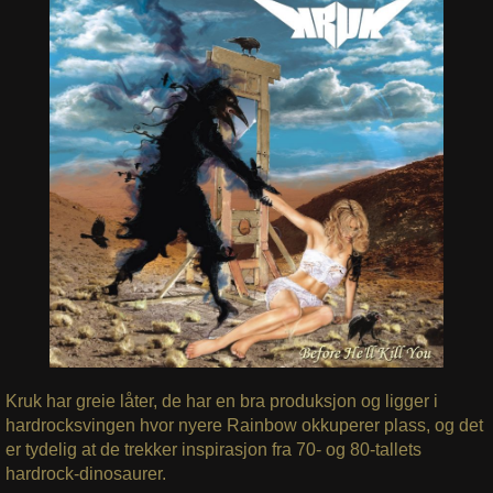
Kruk har greie låter, de har en bra produksjon og ligger i
hardrocksvingen hvor nyere Rainbow okkuperer plass, og det
er tydelig at de trekker inspirasjon fra 70- og 80-tallets
hardrock-dinosaurer.