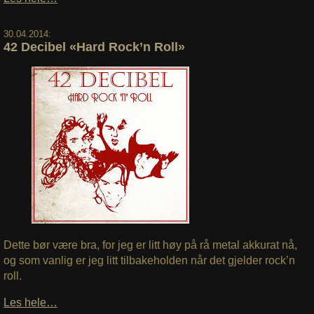
30.04.2014:
42 Decibel «Hard Rock’n Roll»
Dette bør være bra, for jeg er litt høy på rå metal akkurat nå,
og som vanlig er jeg litt tilbakeholden når det gjelder rock’n
roll.
Les hele…