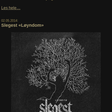
Les hele…
02.05.2014:
Slegest «Løyndom»