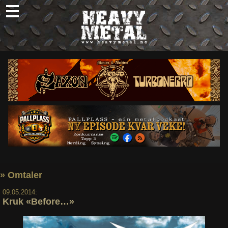
Skip
to
content
Nyheter
Omtaler
Intervjuer
Om oss
Abonner
Søk
etter:
» Omtaler
09.05.2014:
Kruk «Before…»