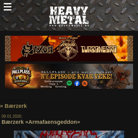
Skip
to
content
Nyheter
Omtaler
Intervjuer
Om oss
Abonner
Søk
etter:
» Bærzerk
09.01.2026:
Bærzerk «Armafaensgeddon»