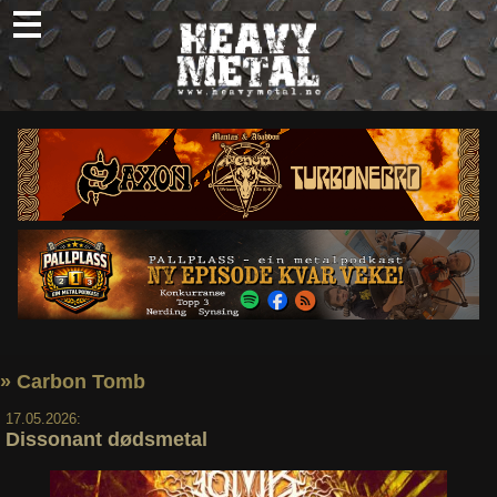
Skip
to
content
Nyheter
Omtaler
Intervjuer
Om oss
Abonner
Søk
etter:
» Carbon Tomb
17.05.2026:
Dissonant dødsmetal