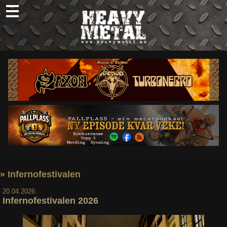
Skip
to
content
Nyheter
Omtaler
Intervjuer
Om oss
Abonner
Søk
etter:
» Infernofestivalen
20.04.2026:
Infernofestivalen 2026