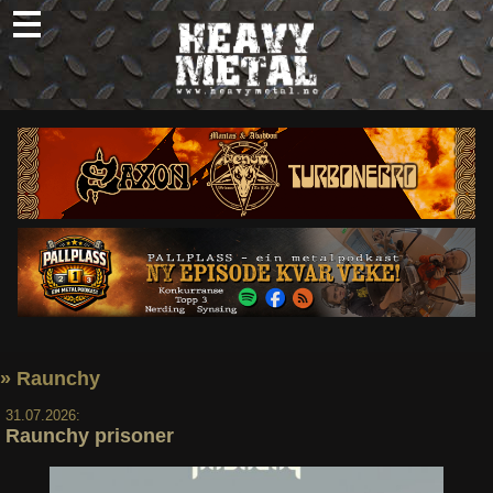
Skip
to
content
Nyheter
Omtaler
Intervjuer
Om oss
Abonner
Søk
etter:
» Raunchy
31.07.2026:
Raunchy prisoner