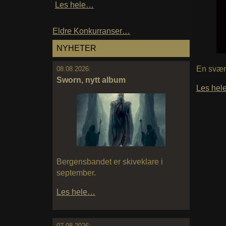
Les hele…
Eldre Konkurranser…
NYHETER
En svært
08.08.2026:
Sworn, nytt album
Les he
Bergensbandet er skiveklare i
september.
Les hele…
07.08.2026: