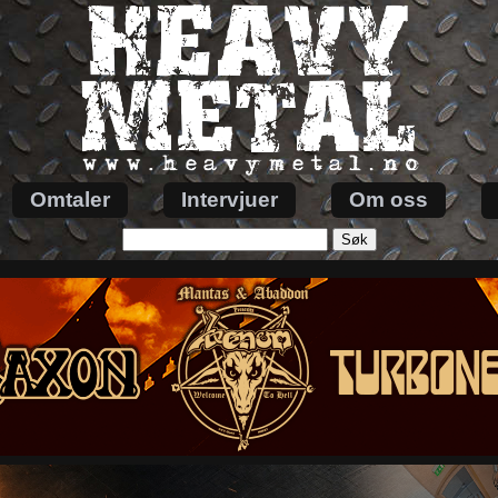
Omtaler
Intervjuer
Om oss
Søk
etter: