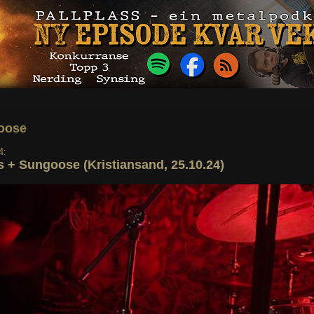
oose
4:
 + Sungoose (Kristiansand, 25.10.24)