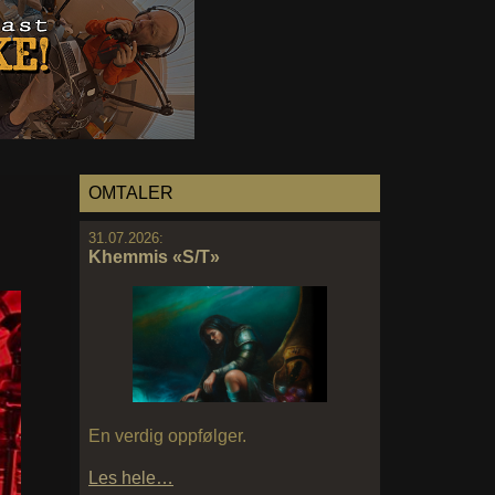
OMTALER
31.07.2026:
Khemmis «S/T»
En verdig oppfølger.
Les hele…