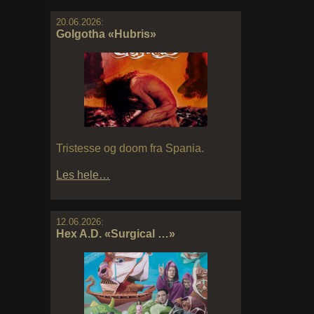
20.06.2026:
Golgotha «Hubris»
Tristesse og doom fra Spania.
Les hele…
12.06.2026:
Hex A.D. «Surgical …»