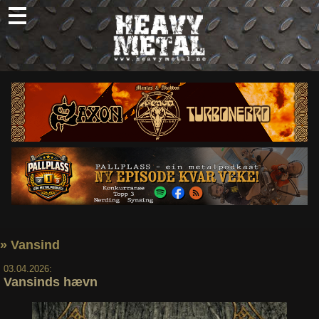
Skip
to
content
Nyheter
Omtaler
Intervjuer
Om oss
Abonner
Søk
etter:
» Vansind
03.04.2026:
Vansinds hævn