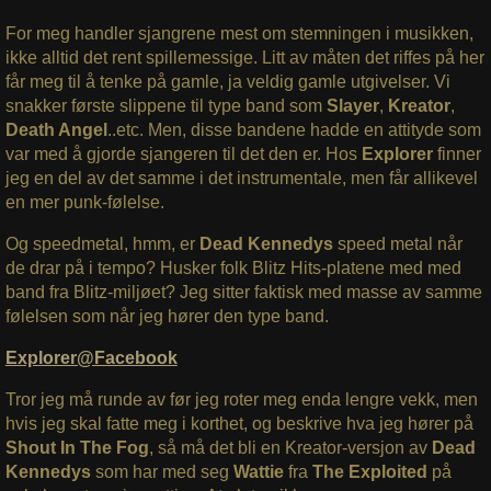
For meg handler sjangrene mest om stemningen i musikken,
ikke alltid det rent spillemessige. Litt av måten det riffes på her
får meg til å tenke på gamle, ja veldig gamle utgivelser. Vi
snakker første slippene til type band som
Slayer
,
Kreator
,
Death Angel
..etc. Men, disse bandene hadde en attityde som
var med å gjorde sjangeren til det den er. Hos
Explorer
finner
jeg en del av det samme i det instrumentale, men får allikevel
en mer punk-følelse.
Og speedmetal, hmm, er
Dead Kennedys
speed metal når
de drar på i tempo? Husker folk Blitz Hits-platene med med
band fra Blitz-miljøet? Jeg sitter faktisk med masse av samme
følelsen som når jeg hører den type band.
Explorer@Facebook
Tror jeg må runde av før jeg roter meg enda lengre vekk, men
hvis jeg skal fatte meg i korthet, og beskrive hva jeg hører på
Shout In The Fog
, så må det bli en Kreator-versjon av
Dead
Kennedys
som har med seg
Wattie
fra
The Exploited
på