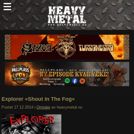
Skip
to
content
Nyheter
Omtaler
Intervjuer
Om oss
Abonner
Søk
etter:
Explorer «Shout In The Fog»
Postet
17.12.2014
i
Omtaler
av
heavymetal.no