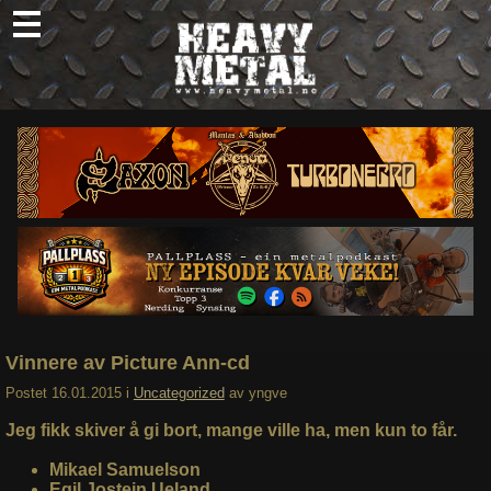
Skip
to
content
Nyheter
Omtaler
Intervjuer
Om oss
Abonner
Søk
etter:
Vinnere av Picture Ann-cd
Postet
16.01.2015
i
Uncategorized
av
yngve
Jeg fikk skiver å gi bort, mange ville ha, men kun to får.
Mikael Samuelson
Egil Jostein Ueland