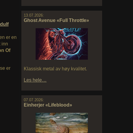
13.07.2026:
Ghost Avenue «Full Throttle»
dulf
en er en
t inn
n Of
ase er
Klassisk metal av høy kvalitet.
Les hele…
07.07.2026:
Einherjer «Lifeblood»