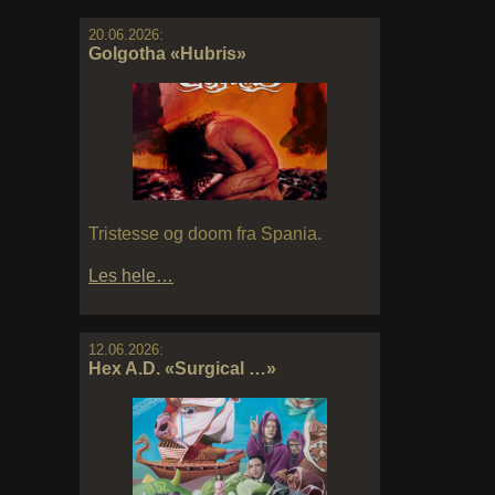
20.06.2026:
Golgotha «Hubris»
Tristesse og doom fra Spania.
Les hele…
12.06.2026:
Hex A.D. «Surgical …»