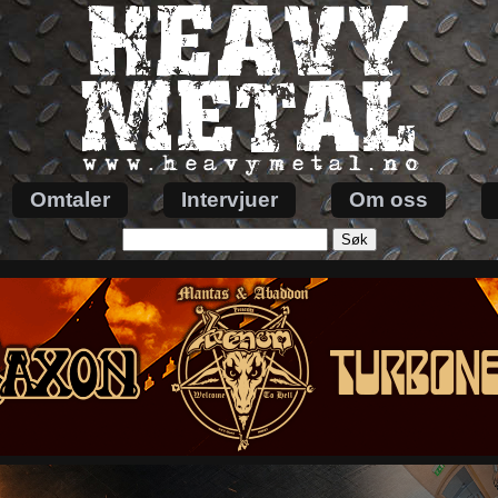
Omtaler
Intervjuer
Om oss
Søk
etter: