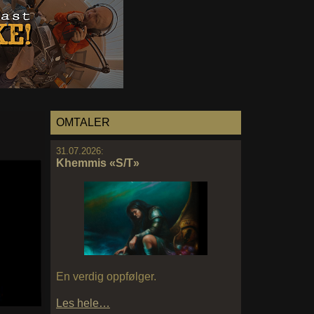
OMTALER
31.07.2026:
Khemmis «S/T»
En verdig oppfølger.
Les hele…