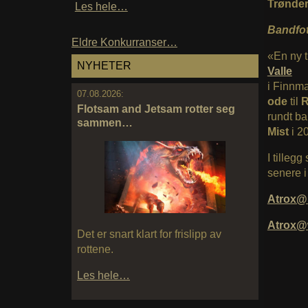
Trønder
Les hele…
Bandfot
Eldre Konkurranser…
«En ny t
NYHETER
Valle
i Finnma
07.08.2026:
ode
til
R
Flotsam and Jetsam rotter seg
rundt ba
sammen…
Mist
i 2
I tilleg
senere i
Atrox@
Atrox
Det er snart klart for frislipp av
rottene.
Les hele…