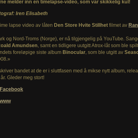
ne melder inn en timelapse-video, som var skikkelig kul!
ograf: Iren Elisabeth
ime lapse video av låten
Den Store Hvite Stillhet
filmet av
Ran
rk og Nord-Troms (Norge), er nå tilgjengelig på YouTube. Sang
oald Amundsen
, samt en tidligere uutgitt Atrox-låt som ble spil
ndets foreløpige siste album
Binocular
, som ble utgitt av
Seaso
008.»
g skriver bandet at de er i sluttfasen med å mikse nytt album, rele
 år. Gleder meg stort!
Facebook
@www