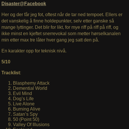
Disaster@Facebook
Her og der får jeg fot, oftest når de tar ned tempoet. Ellers er
det vanskelig å finne holdepunkter, selv etter ganske så
mange lyttinger. Det blir for likt, for mye riff på riff på riff, og
ikke minst en kjeftet snerrevokal som metter hørselkanalen
min etter max tre låter hver gang jeg satt den på.
En karakter opp for teknisk nivå.
5/10
Tracklist
:
Blasphemy Attack
Demential World
Evil Mind
Dog’s Life
Live Alone
Burning Alive
Satan’s Spy
50 (Point 50)
Valley Of Illusions