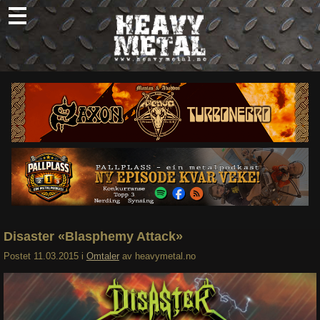
Skip
to
content
Nyheter
Omtaler
Intervjuer
Om oss
Abonner
Søk
etter:
Disaster «Blasphemy Attack»
Postet
11.03.2015
i
Omtaler
av
heavymetal.no