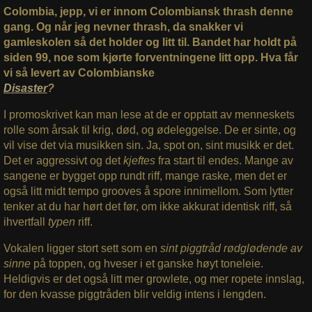
Colombia, jepp, vi er innom Colombiansk thrash denne
gang. Og når jeg nevner thrash, da snakker vi
gamleskolen så det holder og litt til. Bandet har holdt på
siden 99, noe som kjørte forventningene litt opp. Hva får
vi så levert av Colombianske
Disaster
?
I promoskrivet kan man lese at de er opptatt av menneskets
rolle som årsak til krig, død, og ødeleggelse. De er sinte, og
vil vise det via musikken sin. Ja, spot on, sint musikk er det.
Det er aggressivt og det
kjeftes
fra start til endes. Mange av
sangene er bygget opp rundt riff, mange raske, men det er
også litt midt tempo grooves å spore innimellom. Som lytter
tenker at du har hørt det før, om ikke akkurat identisk riff, så
ihvertfall
typen
riff.
Vokalen ligger stort sett som en
sint piggtråd rødglødende av
sinne
på toppen, og hveser i et ganske høyt toneleie.
Heldigvis er det også litt mer growlete, og mer ropete innslag,
for den kvasse piggtråden blir veldig intens i lengden.