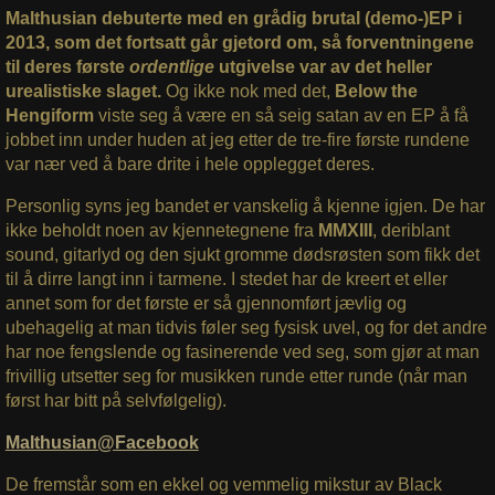
Malthusian debuterte med en grådig brutal (demo-)EP i
2013, som det fortsatt går gjetord om, så forventningene
til deres første
ordentlige
utgivelse var av det heller
urealistiske slaget.
Og ikke nok med det,
Below the
Hengiform
viste seg å være en så seig satan av en EP å få
jobbet inn under huden at jeg etter de tre-fire første rundene
var nær ved å bare drite i hele opplegget deres.
Personlig syns jeg bandet er vanskelig å kjenne igjen. De har
ikke beholdt noen av kjennetegnene fra
MMXIII
, deriblant
sound, gitarlyd og den sjukt gromme dødsrøsten som fikk det
til å dirre langt inn i tarmene. I stedet har de kreert et eller
annet som for det første er så gjennomført jævlig og
ubehagelig at man tidvis føler seg fysisk uvel, og for det andre
har noe fengslende og fasinerende ved seg, som gjør at man
frivillig utsetter seg for musikken runde etter runde (når man
først har bitt på selvfølgelig).
Malthusian@Facebook
De fremstår som en ekkel og vemmelig mikstur av Black