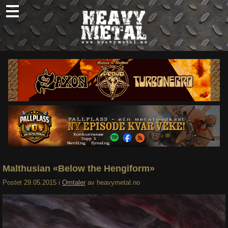
Skip
to
content
Nyheter
Omtaler
Intervjuer
Om oss
Abonner
Søk
etter:
Malthusian «Below the Hengiform»
Postet
29.05.2015
i
Omtaler
av
heavymetal.no