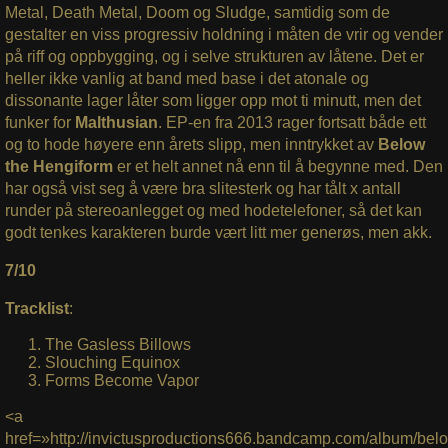
Metal, Death Metal, Doom og Sludge, samtidig som de
gestalter en viss progressiv holdning i måten de vrir og vender
på riff og oppbygging, og i selve strukturen av låtene. Det er
heller ikke vanlig at band med base i det atonale og
dissonante lager låter som ligger opp mot ti minutt, men det
funker for
Malthusian
. EP-en fra 2013 rager fortsatt både ett
og to hode høyere enn årets slipp, men inntrykket av
Below
the Hengiform
er et helt annet nå enn til å begynne med. Den
har også vist seg å være bra slitesterk og har tålt x antall
runder på stereoanlegget og med hodetelefoner, så det kan
godt tenkes karakteren burde vært litt mer generøs, men akk.
7/10
Tracklist
:
The Gasless Billows
Slouching Equinox
Forms Become Vapor
<a
href=»http://invictusproductions666.bandcamp.com/album/bel