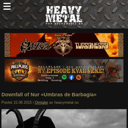
Skip
to
content
Nyheter
Omtaler
Intervjuer
Om oss
Abonner
Søk
etter:
Downfall of Nur «Umbras de Barbagia»
Postet
15.06.2015
i
Omtaler
av
heavymetal.no