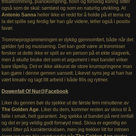
tribaltromming, pianoklimpring, fiolin og forsiktig koring sitter
også som de skal: sømløst og som en naturlig utvikling. At
Antonio Sanna
heller ikke er redd for å holde på et tema og
la det spille seg ferdig før han går videre, teller også i positiv
favør.
Trommeprogrammeringen er dyktig gjennomført, både når det
gjelder lyd og musisering. Det kan godt være at trommiser
fersker at dette ikke er spilt av en person på et ekte slagverk,
men å skulle bruke det som et argument i mot bandet virker
bare tåpelig. Det er ikke akkurat de store krumspringene man
kan gjøre i denne genren uansett. Likevel syns jeg at han har
vært kreativ og lagt litt arbeid i både fills og rytmer.
Dowenfall Of Nur@Facebook
Liker du genren bør du sjekke ut de første fem minuttene av
The Golden Age
. Liker du dem, kommer resten av skiva til å
falle i smak, helt garantert. Jeg sjekka ut bandet på rent innfall
og det er jeg veldig godt fornøyd med. Skiva er egentlig en
solid åtter på karakterskalaen, men jeg trekker litt for introen