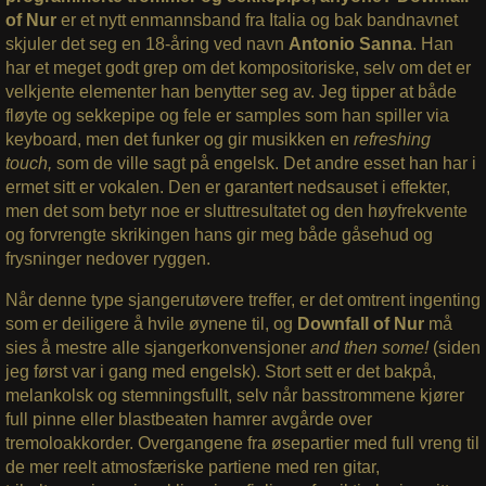
of Nur
er et nytt enmannsband fra Italia og bak bandnavnet
skjuler det seg en 18-åring ved navn
Antonio Sanna
. Han
har et meget godt grep om det kompositoriske, selv om det er
velkjente elementer han benytter seg av. Jeg tipper at både
fløyte og sekkepipe og fele er samples som han spiller via
keyboard, men det funker og gir musikken en
refreshing
touch,
som de ville sagt på engelsk. Det andre esset han har i
ermet sitt er vokalen. Den er garantert nedsauset i effekter,
men det som betyr noe er sluttresultatet og den høyfrekvente
og forvrengte skrikingen hans gir meg både gåsehud og
frysninger nedover ryggen.
Når denne type sjangerutøvere treffer, er det omtrent ingenting
som er deiligere å hvile øynene til, og
Downfall of Nur
må
sies å mestre alle sjangerkonvensjoner
and then some!
(siden
jeg først var i gang med engelsk). Stort sett er det bakpå,
melankolsk og stemningsfullt, selv når basstrommene kjører
full pinne eller blastbeaten hamrer avgårde over
tremoloakkorder. Overgangene fra øsepartier med full vreng til
de mer reelt atmosfæriske partiene med ren gitar,