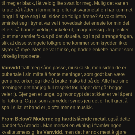
til meg er black, låt veldig lite svart for meg. Mulig det var en
knute på tråden i formidling, eller at svartmetallen har kommet
langt i å spre seg i stil siden de tidlige årene? At vokalisten
sminket seg i trynet var vel i hovedsak det eneste for min del,
ellers så bandet veldig sprikete ut, imagemessig. Jeg tenker
jo et mer samlet fokus på det visuelle, og litt på arrangeringen,
slik at disse svingete folkgreiene kommer som krydder, ikke
styrer så mye. Men de var flinke, og hadde enkelte partier som
virkelig imponerte.
Vanvidd
traff meg sånn passe, musikalsk, men siden de er
pubertale i sin måte å fronte meninger, som godt kan være
genuine, orker jeg ikke å bruke maks tid på de. Alle har sine
meninger, det har jeg full respekt for, håper det går begge
veier :). Gjengen er unge, og hvor dypt det stikker er vel åpent
for tolking. Og ja, som anmelder synes jeg det er helt greit å
spa i slikt, et band er jo ofte mer en musikk.
From Below? Moderne og hardtslående metal,
også dette
bandet fra Arendal. Man merket en økning i framføringen,
kvalitetsmessig, fra
Vanvidd
, men det har nok mest å gjøre