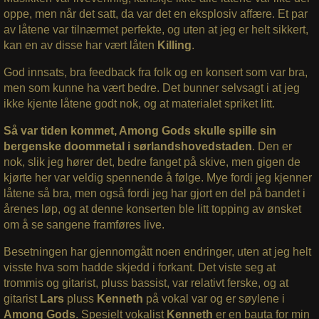
oppe, men når det satt, da var det en eksplosiv affære. Et par
av låtene var tilnærmet perfekte, og uten at jeg er helt sikkert,
kan en av disse har vært låten
Killing
.
God innsats, bra feedback fra folk og en konsert som var bra,
men som kunne ha vært bedre. Det bunner selvsagt i at jeg
ikke kjente låtene godt nok, og at materialet spriket litt.
Så var tiden kommet, Among Gods skulle spille sin
bergenske doommetal i sørlandshovedstaden
. Den er
nok, slik jeg hører det, bedre fanget på skive, men gigen de
kjørte her var veldig spennende å følge. Mye fordi jeg kjenner
låtene så bra, men også fordi jeg har gjort en del på bandet i
årenes løp, og at denne konserten ble litt topping av ønsket
om å se sangene framføres live.
Besetningen har gjennomgått noen endringer, uten at jeg helt
visste hva som hadde skjedd i forkant. Det viste seg at
trommis og gitarist, pluss bassist, var relativt ferske, og at
gitarist
Lars
pluss
Kenneth
på vokal var og er søylene i
Among Gods
. Spesielt vokalist
Kenneth
er en bauta for min