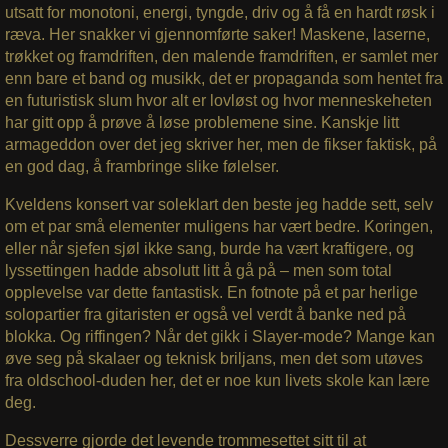
utsatt for monotoni, energi, tyngde, driv og å få en hardt røsk i
ræva. Her snakker vi gjennomførte saker! Maskene, laserne,
trøkket og framdriften, den malende framdriften, er samlet mer
enn bare et band og musikk, det er propaganda som hentet fra
en futuristisk slum hvor alt er lovløst og hvor menneskeheten
har gitt opp å prøve å løse problemene sine. Kanskje litt
armageddon over det jeg skriver her, men de fikser faktisk, på
en god dag, å frambringe slike følelser.
Kveldens konsert var soleklart den beste jeg hadde sett, selv
om et par små elementer muligens har vært bedre. Koringen,
eller når sjefen sjøl ikke sang, burde ha vært kraftigere, og
lyssettingen hadde absolutt litt å gå på – men som total
opplevelse var dette fantastisk. En fotnote på et par herlige
solopartier fra gitaristen er også vel verdt å banke ned på
blokka. Og riffingen? Når det gikk i Slayer-mode? Mange kan
øve seg på skalaer og teknisk briljans, men det som utøves
fra oldschool-duden her, det er noe kun livets skole kan lære
deg.
Dessverre gjorde det levende trommesettet sitt til at