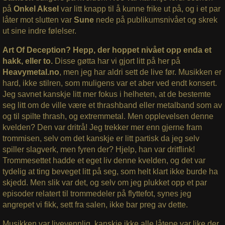
på
Onkel Aksel
var litt knapp til å kunne frike ut på, og i et par
låter mot slutten var
Sune
nede på publikumsnivået og skrek
ut sine indre følelser.
Art Of Deception? Hepp, der hoppet nivået opp enda et
hakk, eller to.
Disse gøtta har vi gjort litt på her på
Heavymetal.no
, men jeg har aldri sett de live før. Musikken er
hard, ikke stilren, som muligens var et aber ved endt konsert.
Jeg savnet kanskje litt mer fokus i helheten, at de bestemte
seg litt om de ville være et thrashband eller metalband som av
og til spilte thrash, og extremmetal. Men opplevelsen denne
kvelden? Den var dritrå! Jeg trekker mer enn gjerne fram
trommisen, selv om det kanskje er litt partisk da jeg selv
spiller slagverk, men fyren der? Hjelp, han var dritflink!
Trommesettet hadde et eget liv denne kvelden, og det var
tydelig at ting beveget litt på seg, som helt klart ikke burde ha
skjedd. Men slik var det, og selv om jeg plukket opp et par
episoder relatert til trommedeler på flyttefot, synes jeg
angrepet vi fikk, sett fra salen, ikke bar preg av dette.
Musikken var livevennlig, kanskje ikke alle låtene var like der