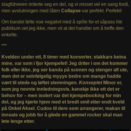
slagführeren irriterte seg en del, og vi misset vel en sang fordi,
men avslutningen med låten
Collapse
var perfekt. Perfekt!
Om bandet følte noe negativt med å spille for et såpass lite
publikum vet jeg ikke, men vit at det handler om å treffe den
enkelte.
***
Kvelden under ett, 8 timer med konserter, stakkars beina
mine, var som i fjor kjempefet! Jeg driter i om det kommer
folk eller ikke, jeg ser banda på scenen og stenger alt ute,
men det er selvfølgelig myyye bedre om mange hadde
vært til stede og løftet stemningen.
Konseptet
Minor er,
som jeg nevnte innledningsvis, kanskje ikke ett det er
behov for – men isolert var det kjempebooking for min
del, og jeg kjørte hjem med et bredt smil etter endt kveld
på Onkel Aksel. Cudos til dere som arrangerer, makan til
innsats og jobb for å glede en gammel rocker skal man
lete lenge etter.