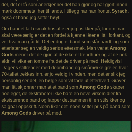
del, det er få som anerkjenner det han gjør og har gjort innen
mørk doommetal her til lands. I tillegg har han frontet
Syrach
,
også et band jeg setter høyt.
Om bandet falt i smak hos alle er jeg usikker på, for om man
skal være ærlig er det en fordel å kjenne låtene litt i forkant, og
vet hva man går til. Det er dog et band som slår hardt, og som
etterlater seg en veldig seriøs ettersmak. Man
vet
at
Among
Gods
mener det de gjør, at de ikke er trendhuer og at de nok
aldri vil vike en tomme fra det de driver på med. Heldigvis!
Dagens stiltrender med doomband og småmørke greier, hvor
70-tallet trekkes inn, er jo veldig i vinden, men det er slik jeg
personlig ser det, en bølge som vil fade ut etterhvert. Graver
man litt skjønner man at et band som
Among Gods
skaper
noe eget, de ekstraherer ikke bare en neve virkemidler fra
eksisterende band og lapper det sammen til en stilsikker og
salgbar oppskrift. Noen liker det, noen setter pris på band som
Among Gods
driver på med.