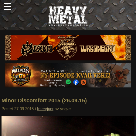
Skip
to
content
Nyheter
Omtaler
Intervjuer
Om oss
Abonner
Søk
etter:
Minor Discomfort 2015 (26.09.15)
Postet
27.09.2015
i
Intervjuer
av
yngve