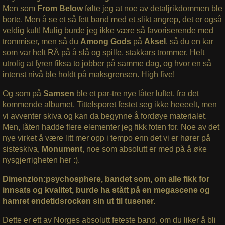
Men som
From Below
følte jeg at noe av detaljrikdommen ble
borte. Men å se et så fett band med et slikt angrep, det er også
veldig kult! Mulig burde jeg ikke være så favoriserende med
trommiser, men så du
Among Gods
på
Aksel
, så du en kar
som var helt RÅ på å slå og spille, stakkars trommer. Helt
utrolig at fyren fiksa to jobber på samme dag, og hvor en så
intenst nivå ble holdt på maksgrensen. High five!
Og som på
Samsen
ble et par-tre nye låter luftet, fra det
kommende albumet. Tittelsporet festet seg ikke heeeelt, men
vi avventer skiva og kan da begynne å fordøye materialet.
Men, låten hadde flere elementer jeg fikk foten for. Noe av det
nye virket å være litt mer opp i tempo enn det vi er hører på
sisteskiva,
Monument
, noe som absolutt er med på å øke
nysgjerrigheten her :).
Dimenzion:psychosphere, bandet som, om alle fikk for
innsats og kvalitet, burde ha stått på en megascene og
hamret endetidsrocken sin ut til tusener.
Dette er ett av Norges absolutt feteste band, om du liker å bli