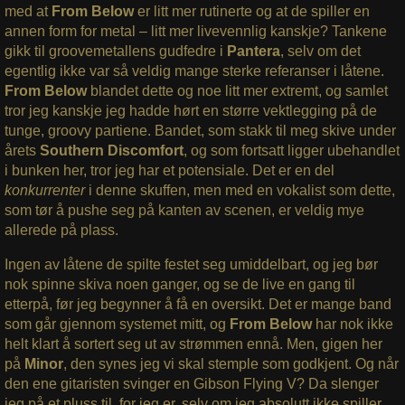
med at
From Below
er litt mer rutinerte og at de spiller en
annen form for metal – litt mer livevennlig kanskje? Tankene
gikk til groovemetallens gudfedre i
Pantera
, selv om det
egentlig ikke var så veldig mange sterke referanser i låtene.
From Below
blandet dette og noe litt mer extremt, og samlet
tror jeg kanskje jeg hadde hørt en større vektlegging på de
tunge, groovy partiene. Bandet, som stakk til meg skive under
årets
Southern Discomfort
, og som fortsatt ligger ubehandlet
i bunken her, tror jeg har et potensiale. Det er en del
konkurrenter
i denne skuffen, men med en vokalist som dette,
som tør å pushe seg på kanten av scenen, er veldig mye
allerede på plass.
Ingen av låtene de spilte festet seg umiddelbart, og jeg bør
nok spinne skiva noen ganger, og se de live en gang til
etterpå, før jeg begynner å få en oversikt. Det er mange band
som går gjennom systemet mitt, og
From Below
har nok ikke
helt klart å sortert seg ut av strømmen ennå. Men, gigen her
på
Minor
, den synes jeg vi skal stemple som godkjent. Og når
den ene gitaristen svinger en Gibson Flying V? Da slenger
jeg på et pluss til, for jeg er, selv om jeg absolutt ikke spiller