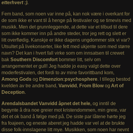
etterhvert :).
Fem band, som noen var inne på, kan nok være i overkant for
de som ikke er vant til å henge på festivaler og se timevis med
musikk. Men det grunnleggende, at dette var et tilbud til dere
som ikke kommer inn på andre steder, tror jeg rett og slett er
litt overflødig. Kanskje er ikke dagens ungdommer slik vi var?
Utsultet på livekonserter, like fett med ukjente som med større
navn? Det kan i hvert fall virke som om innsatsen til crewet
bak
Southern Discomfort
bommer litt, selv om
arrangementet er gull! Jeg hadde jo easy valgt dette over
moderfestivalen, det fordi to av mine favorittband kom,
Among Gods
og
Dimenzion:psychosphere
. I tillegg bestod
kvelden av tre andre band,
Vanvidd
,
From Blow
og
Art of
Deception
.
Arendalsbandet Vanvidd åpnet det hele,
og inntil de
begynte å dra noe greier mot kristendommen, min greie, var
det et ok band å følge med på. De siste par låtene hørte jeg
fra foajeen, og eneste aberet jeg hadde var vel at de brukte
disse folk-innslagene litt mye. Musikken, som noen har nevnt