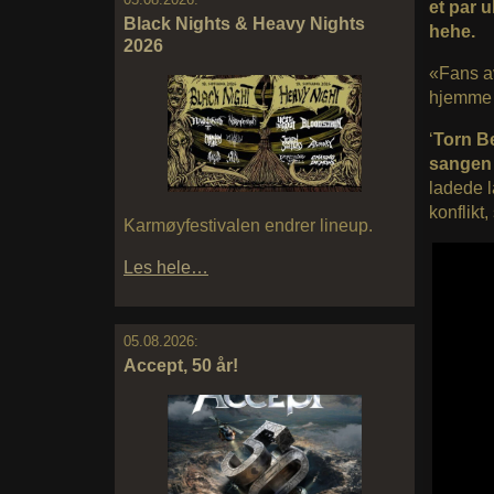
et par 
Black Nights & Heavy Nights
hehe.
2026
«Fans 
hjemme
‘
Torn Be
sangen
ladede l
konflikt
Karmøyfestivalen endrer lineup.
Les hele…
05.08.2026:
Accept, 50 år!