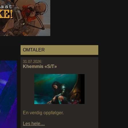
OMTALER
31.07.2026:
Khemmis «S/T»
En verdig oppfølger.
Les hele…