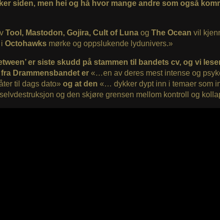
uker siden, men hei og hå hvor mange andre som også kom
av
Tool, Mastodon, Gojira, Cult of Luna
og
The Ocean
vil kje
 i
Octohawks
mørke og oppslukende lydunivers.»
tween’ er siste skudd på stammen til bandets cv, og vi leser
 fra Drammensbandet er
«…en av deres mest intense og psyk
åter til dags dato»
og at den
«… dykker dypt inn i temaer som i
, selvdestruksjon og den skjøre grensen mellom kontroll og kolla