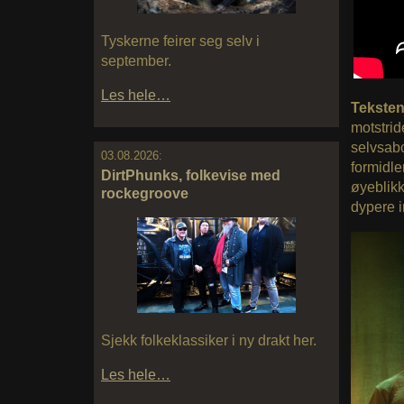
Tyskerne feirer seg selv i
september.
Les hele…
Teksten 
motstrid
selvsabo
03.08.2026:
formidle
DirtPhunks, folkevise med
øyeblikk
rockegroove
dypere i
Sjekk folkeklassiker i ny drakt her.
Les hele…