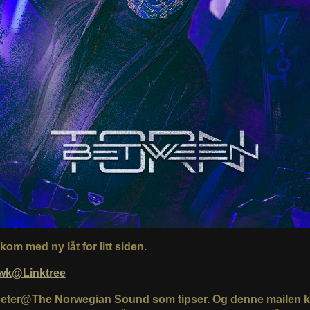
om med ny låt for litt siden.
wk@Linktree
Peter@The Norwegian Sound som tipser. Og denne mailen k