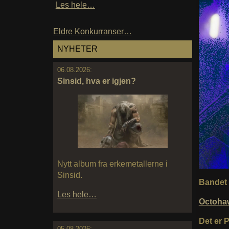
Les hele…
Eldre Konkurranser…
NYHETER
06.08.2026:
Sinsid, hva er igjen?
Nytt album fra erkemetallerne i
Sinsid.
Bandet k
Les hele…
Octoha
Det er 
05.08.2026: