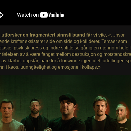
utforsker en fragmentert sinnstilstand får vi vi
te, «…hvor
ende krefter eksisterer side om side og kolliderer. Temaer som
tasje, psykisk press og indre splittelse går igjen gjennom hele 
r følelsen av å være fanget mellom destruksjon og motstandskraf
 av klarhet oppstår, bare for å forsvinne igjen idet fortellingen sp
nn i kaos, uunngåelighet og emosjonell kollaps.»