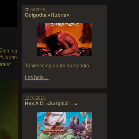
20.06.2026:
Golgotha «Hubris»
låten, og
t. Korte
iraler
Tristesse og doom fra Spania.
Les hele…
12.06.2026:
Hex A.D. «Surgical …»