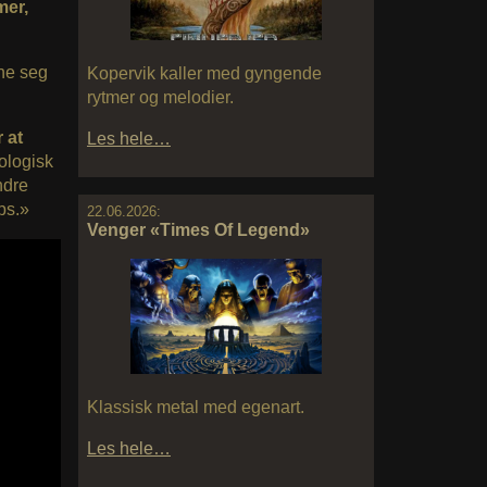
mer,
nne seg
Kopervik kaller med gyngende
rytmer og melodier.
 at
Les hele…
ologisk
ndre
ps.»
22.06.2026:
Venger «Times Of Legend»
Klassisk metal med egenart.
Les hele…