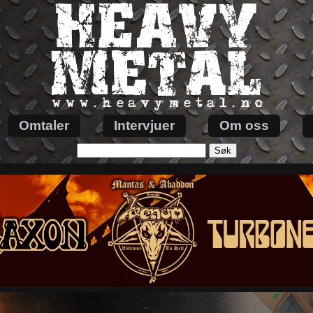
Omtaler
Intervjuer
Om oss
Søk
etter: