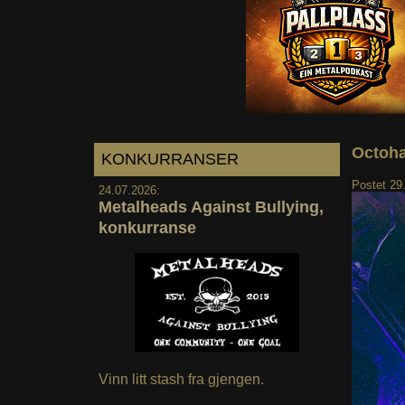
Octoha
KONKURRANSER
Postet
29
24.07.2026:
Metalheads Against Bullying,
konkurranse
Vinn litt stash fra gjengen.