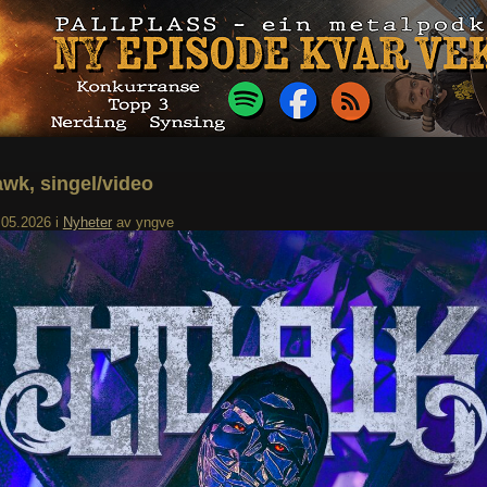
wk, singel/video
.05.2026
i
Nyheter
av
yngve