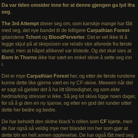
Da var tiden omsider inne for at denne gjengen ga lyd ifra
seg.
The 3rd Attempt
dreier seg om, som kanskje mange har fått
med seg, det nye bandet til de tidligere
Carpathian Forest
-
gitaristene
Tchort
og
BloodPervertor
. Det er vel ikke til å
legge skjul på at skepsisen var relativ stor allerede fra første
stund, men at håpet allikevel var tilstede. Og det skal sies at
Born In Thorns
ikke har vært en enkel skive å sette seg inn
i.
Det er mye
Carpathian Forest
her, og etter de første rundene
kunne dette like gjerne vært en ny CF-skive. Meeeen når det
er sagt så gjelder det å ha litt tålmodighet, og som ekte
hedmarking stresser vi ikke. Så jeg lot skiva ligge noen dager,
for så å gi den en ny sjanse, og etter en god del runder sitter
dette her bedre og bedre.
De har beholdt den skitne black`n rollen som
CF
kjørte, men
de har også så veldig mye mer blandet inn her som gjør at
dette blir en helt annen opplevelse. De har også fått med seg