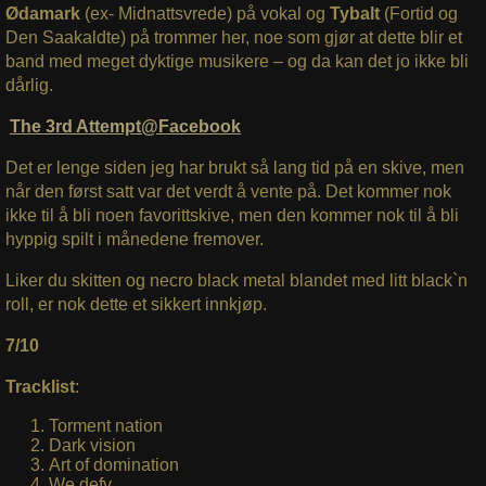
Ødamark
(ex- Midnattsvrede) på vokal og
Tybalt
(Fortid og
Den Saakaldte) på trommer her, noe som gjør at dette blir et
band med meget dyktige musikere – og da kan det jo ikke bli
dårlig.
The 3rd Attempt@Facebook
Det er lenge siden jeg har brukt så lang tid på en skive, men
når den først satt var det verdt å vente på. Det kommer nok
ikke til å bli noen favorittskive, men den kommer nok til å bli
hyppig spilt i månedene fremover.
Liker du skitten og necro black metal blandet med litt black`n
roll, er nok dette et sikkert innkjøp.
7/10
Tracklist
:
Torment nation
Dark vision
Art of domination
We defy