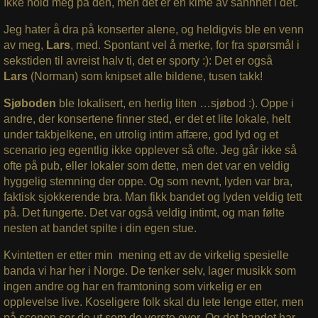
Ikke hold meg på den, men det er en kime av sannhet i det.
Jeg hater å dra på konserter alene, og heldigvis ble en venn
av meg,
Lars
, med. Spontant vel å merke, for fra spørsmål i
sekstiden til avreist halv ti, det er sporty :): Det er også
Lars
(Norman) som knipset alle bildene, tusen takk!
Sjøboden
ble lokalisert, en herlig liten …sjøbod :). Oppe i
andre, der konsertene finner sted, er det et lite lokale, helt
under takbjelkene, en utrolig intim affære, god lyd og et
scenario jeg egentlig ikke opplever så ofte. Jeg går ikke så
ofte på pub, eller lokaler som dette, men det var en veldig
hyggelig stemning der oppe. Og som nevnt, lyden var bra,
faktisk sjokkerende bra. Man fikk bandet og lyden veldig tett
på. Det fungerte. Det var også veldig intimt, og man følte
nesten at bandet spilte i din egen stue.
Kvintetten er etter min mening ett av de virkelig spesielle
banda vi har her i Norge. De tenker selv, lager musikk som
ingen andre og har en framtoning som virkelig er en
opplevelse live. Koseligere folk skal du lete lenge etter, men
på scenen ser de ut som de verste ever. Og det bandet har