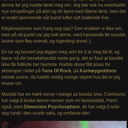
denne før jeg hadde tenkt meg om. Jeg bør nok ha eventuelle
nye innspillinger på øret og bli kjent med låtene først, men det
er svært spennende når band lufter nytt materiale live.
Røykmaskinen som hang seg opp? Den snakker vi ikke om,
men på ett punkt var jeg helt alene, med hamrende fet musikk,
lasere som fløy overalt, og ingenting annet :).
En tur og konsert jeg digger meg selv for å ta meg tid til, og
kjenn nå din besøkelsestid neste gang, det er flaut at bandet
ikke får fotfeste her hjemme. Hadde disse fått plass for
eksempel i teltet på
Tons Of Rock
, på
Karmøygeddons
minste scene, da hadde veldig mange skjønt hva det er jeg
maser om.
Mandal har en mørk nerve i mange av banda sine, Communic
har valgt å bruke denne nerven som en bestanddel, Harm
også, men
Dimenzion Psychosphere
, de har valgt å rulle
seg rundt i den svarte søla, og omfavne den.