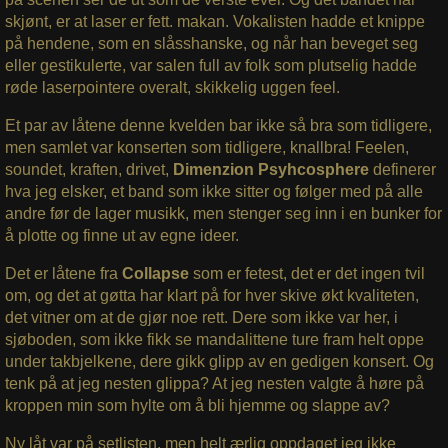
skjønt, er at laser er fett. makan. Vokalisten hadde et knippe
på hendene, som en slåsshanske, og når han beveget seg
eller gestikulerte, var salen full av folk som plutselig hadde
røde laserpointere overalt, skikkelig uggen feel.
Et par av låtene denne kvelden bar ikke så bra som tidligere,
men samlet var konserten som tidligere, knallbra! Feelen,
soundet, kraften, drivet,
Dimenzion Psyhcosphere
definerer
hva jeg elsker, et band som ikke sitter og følger med på alle
andre før de lager musikk, men stenger seg inn i en bunker for
å plotte og finne ut av egne ideer.
Det er låtene fra
Collapse
som er fetest, det er det ingen tvil
om, og det at gøtta har klart på for hver skive økt kvaliteten,
det vitner om at de gjør noe rett. Dere som ikke var her, i
sjøboden, som ikke fikk se mandalittene ture fram helt oppe
under takbjelkene, dere gikk glipp av en gedigen konsert. Og
tenk på at jeg nesten glippa? At jeg nesten valgte å høre på
kroppen min som hylte om å bli hjemme og slappe av?
Ny låt var på setlisten, men helt ærlig oppdaget jeg ikke