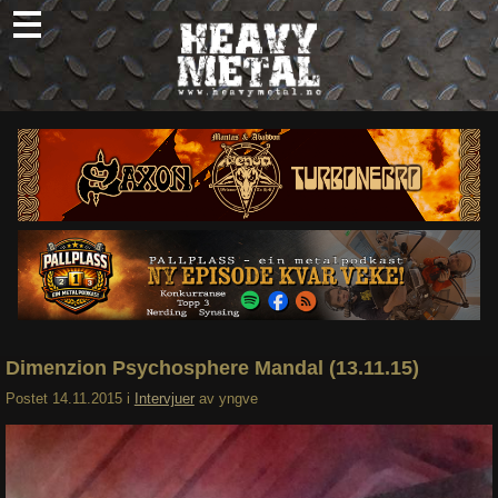
Skip
to
content
Nyheter
Omtaler
Intervjuer
Om oss
Abonner
Søk
etter:
Dimenzion Psychosphere Mandal (13.11.15)
Postet
14.11.2015
i
Intervjuer
av
yngve