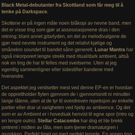
Black Metal-debutanter fra Skottland som får meg til å
tenke på Darkspace.
Skottene er på ingen måte noen blåkopi av nevne band, men
det er visse ting som gjør at assossiasjonene dras i den
retning; blant annet gitarlyden, en del av melodivalgene de
gjør med nevnte instrument og det relativt kjølige og
smånekro soundet til bandet sånn generelt.
Lunar Mantra
har
også inkorporert lengre strekk med ritual/dark ambient, altså
nok en ting de har til felles med sveitserne. Uten at jeg
egentlig sammenligner eller sidestiller bandene med
hverandre.
Det aspektet jeg verdsetter mest ved denne EP-en er hvordan
de opprettholder flyten gjennom de i gjennomsnitt ni minutter
lange låtene, uten at de tyr til overdreven repetisjon av enkelte
partier eller drar ut varigheten ved hjelp av ambience. Og det
som er av Ambient er i hovedsak henvist til egne spor (intro og
en lengre outro).
Stellar Catacombs
har dog et lite brekk
omtrent i midten av låta, men som tjener dramaturgien i
musikken. Perfekt timet og med perfekt lengde. En annen ting