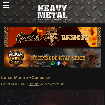
Skip
to
content
Nyheter
Omtaler
Intervjuer
Om oss
Abonner
Søk
etter:
Lunar Mantra «Genesis»
Postet
04.03.2016
i
Omtaler
av
heavymetal.no