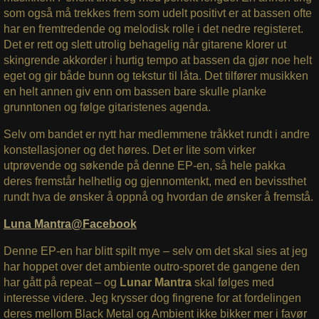
som også må trekkes frem som udelt positivt er at bassen ofte
har en fremtredende og melodisk rolle i det nedre registeret.
Det er rett og slett utrolig behagelig når gitarene klorer ut
skingrende akkorder i hurtig tempo at bassen da gjør noe helt
eget og gir både bunn og tekstur til låta. Det tilfører musikken
en helt annen giv enn om bassen bare skulle planke
grunntonen og følge gitaristenes agenda.
Selv om bandet er nytt har medlemmene tråkket rundt i andre
konstellasjoner og det høres. Det er lite som virker
utprøvende og søkende på denne EP-en, så hele pakka
deres fremstår helhetlig og gjennomtenkt, med en bevissthet
rundt hva de ønsker å oppnå og hvordan de ønsker å fremstå.
Luna Mantra@Facebook
Denne EP-en har blitt spilt mye – selv om det skal sies at jeg
har hoppet over det ambiente outro-sporet de gangene den
har gått på repeat – og
Lunar Mantra
skal følges med
interesse videre. Jeg krysser dog fingrene for at fordelingen
deres mellom Black Metal og Ambient ikke bikker mer i favør