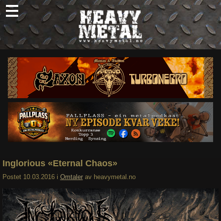
Skip
to
content
Nyheter
Omtaler
Intervjuer
Om oss
Abonner
Søk
etter:
Inglorious «Eternal Chaos»
Postet
10.03.2016
i
Omtaler
av
heavymetal.no