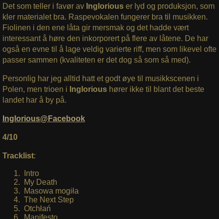
Det som teller i favør av
Inglorious
er lyd og produksjon, som
kler materialet bra. Raspevokalen fungerer bra til musikken.
Fiolinen i den ene låta gir mersmak og det hadde vært
interessant å høre den inkorporert på flere av låtene. De har
også en evne til å lage veldig varierte riff, men som likevel ofte
passer sammen (kvaliteten er det dog så som så med).
Personlig har jeg alltid hatt et godt øye til musikkscenen i
Polen, men trioen i
Inglorious
hører ikke til blant det beste
landet har å by på.
Inglorious@Facebook
4/10
Tracklist
:
Intro
My Death
Masowa mogiła
The Next Step
Otchłań
Manifesto