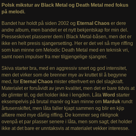
Polsk mikstur av Black Metal og Death Metal med fokus
på melodi.
Bandet har holdt på siden 2002 og
Eternal Chaos
er dere
andre album, men bandet er et nytt bekjentskap for min del.
Presseskrivet plasserer dem i Black Metal-båsen, men det er
ikke en helt presis sjangersetting. Her er det vel så mye riffing
som kan minne om Melodic Death Metal med en teknisk vri,
samt noen impulser fra mer tilgjengelige sjangrer.
Skiva starter bra, med en aggressiv snert og god intensitet,
men det virker som de brenner mye av kruttet til å begynne
med, for
Eternal
Chaos
mister etterhvert en del slagkraft.
Materialet er forsåvidt av jevn kvalitet, men det er bare tidvis at
de glimter til, og det holder ikke i lengden. Låta
Word
starter
eksempelvis på brutal manér og kan minne om
Marduk
rundt
årtusenskiftet, men låta faller kjapt sammen og blir en kjip
affære med mye dårlig riffing. De kommer seg riktignok
ovenpå et par plasser senere i låta, men som sagt; det holder
ikke at det bare er unntaksvis at materialet vekker interesse.