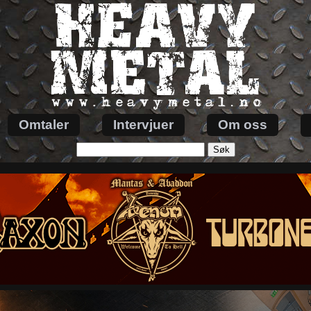
Omtaler
Intervjuer
Om oss
Søk
etter: