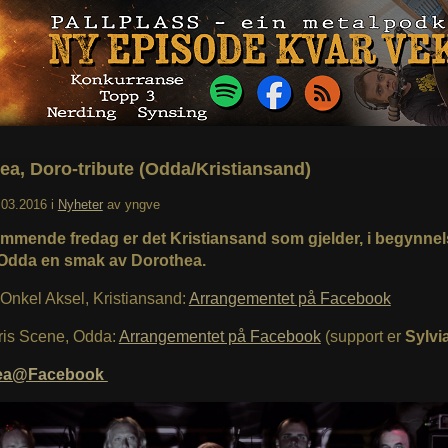
ea, Doro-tribute (Odda/Kristiansand)
.03.2016
i
Nyheter
av
yngve
mmende fredag er det Kristiansand som gjelder, i begynne
 Odda en smak av Dorothea.
Onkel Aksel, Kristiansand:
Arrangementet på Facebook
Iris Scene, Odda:
Arrangementet på Facebook
(support er
Sylvi
ea@Facebook