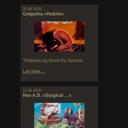
20.06.2026:
Golgotha «Hubris»
Tristesse og doom fra Spania.
Les hele…
12.06.2026:
Hex A.D. «Surgical …»