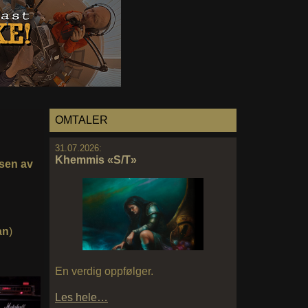
OMTALER
31.07.2026:
Khemmis «S/T»
lsen av
an
)
En verdig oppfølger.
Les hele…