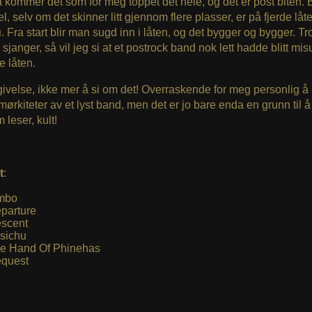
å kommer det som for meg toppet det hele, og det er post biten. 
, selv om det skinner litt gjennom flere plasser, er på fjerde låt
u
. Fra start blir man sugd inn i låten, og det bygger og bygger. Tr
sjanger, så vil jeg si at et postrock band nok lett hadde blitt mi
e låten.
givelse, ikke mer å si om det! Overraskende for meg personlig å
 mørkiteter av et lyst band, men det er jo bare enda en grunn til å
 leser, kult!
t
:
mbo
parture
scent
sichu
e Hand Of Phinehas
quest