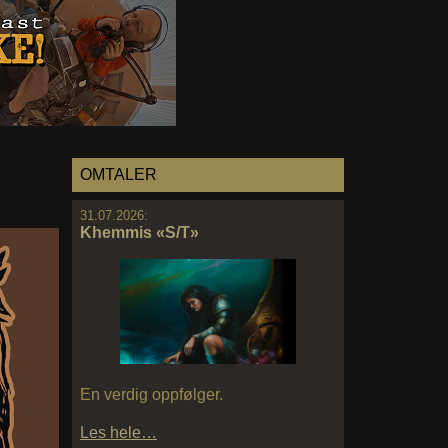
OMTALER
31.07.2026:
Khemmis «S/T»
En verdig oppfølger.
Les hele…