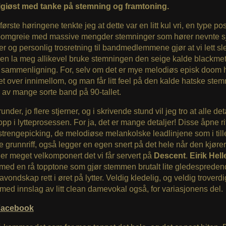
igiøst med tanke på stemning og framtoning.
første høringene tenkte jeg at dette var en litt kul vri, en type pos
oomgreie med massive mengder stemninger som hører nevnte s
ster og personlig trosretning til bandmedlemmene gjør at vi lett sle
en la meg allikevel bruke stemningen den seige kalde blackmet
 sammenligning. For, selv om det er mye melodiøs episk doom h
et over innimellom, og man får litt feel på den kalde hatske ste
 av mange sorte band på 90-tallet.
runder, jo flere stjerner, og i skrivende stund vil jeg tro at alle de
opp i lytteprosessen. For ja, det er mange detaljer! Disse åpne ri
 strengepicking, de melodiøse melankolske leadlinjene som i tille
 grunnriff, også legger en egen snert på det hele når den kjører
 er meget velkomponert det vi får servert på
Descent
.
Eirik Hel
med en rå topptone som gjør stemmen brutalt lite gledespreden
vondskap rett i øret på lytter. Veldig kledelig, og veldig troverdi
med innslag av litt clean damevokal også, for variasjonens del.
Facebook