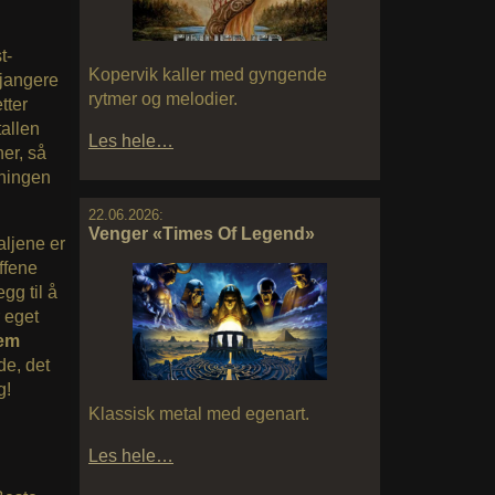
t-
Kopervik kaller med gyngende
jangere
rytmer og melodier.
tter
allen
Les hele…
er, så
mningen
22.06.2026:
Venger «Times Of Legend»
taljene er
ffene
gg til å
 eget
lem
de, det
g!
Klassisk metal med egenart.
Les hele…