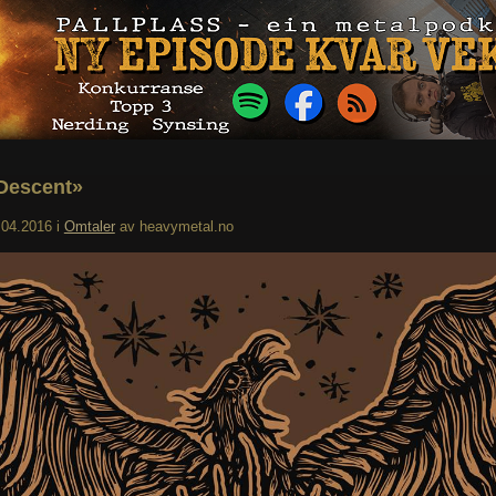
«Descent»
.04.2016
i
Omtaler
av
heavymetal.no