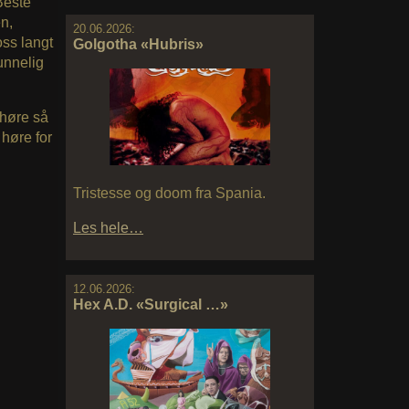
Beste
en,
20.06.2026:
oss langt
Golgotha «Hubris»
sunnelig
 høre så
 høre for
Tristesse og doom fra Spania.
Les hele…
12.06.2026:
Hex A.D. «Surgical …»