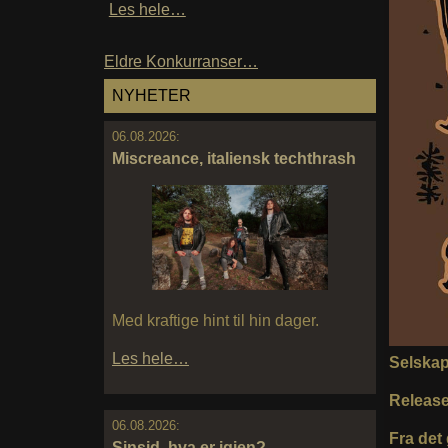
Les hele…
Eldre Konkurranser…
NYHETER
06.08.2026:
Miscreance, italiensk techthrash
Med kraftige hint til hin dager.
Les hele…
Selska
Releas
06.08.2026:
Fra det
Sinsid, hva er igjen?