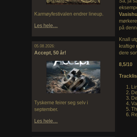
Så, ja s
eksempel
Karmøyfestivalen endrer lineup.
Vasish
mørkere 
Les hele…
på denn
Knall ut
kraftige
05.08.2026:
Accept, 50 år!
dere som
8,5/10
Tracklis
Li
De
De
Tyskerne feirer seg selv i
Va
Th
september.
Re
Les hele…