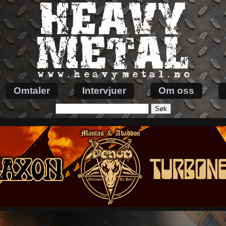
Omtaler
Intervjuer
Om oss
Søk
etter: