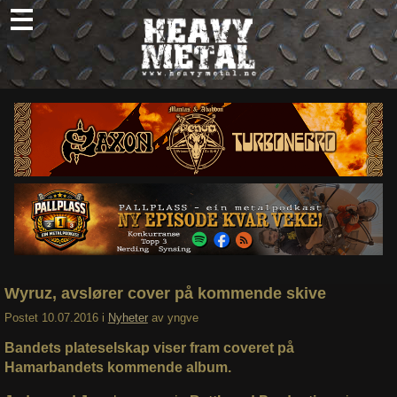
Skip
to
content
Nyheter
Omtaler
Intervjuer
Om oss
Abonner
Søk
etter:
Wyruz, avslører cover på kommende skive
Postet
10.07.2016
i
Nyheter
av
yngve
Bandets plateselskap viser fram coveret på
Hamarbandets kommende album.