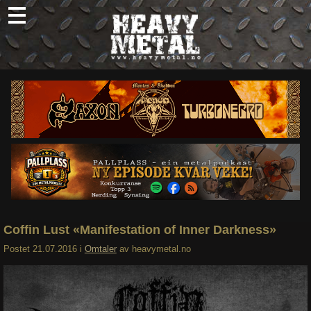
Skip
to
content
Nyheter
Omtaler
Intervjuer
Om oss
Abonner
Søk
etter:
Coffin Lust «Manifestation of Inner Darkness»
Postet
21.07.2016
i
Omtaler
av
heavymetal.no