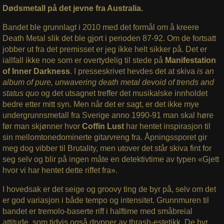
Dødsmetall på det jevne fra Australia.
Bandet ble grunnlagt i 2010 med det formål om å kreere
Death Metal slik det ble gjort i perioden 87-92. Om de fortsatt
jobber ut fra det premisset er jeg ikke helt sikker på. Det er
iallfall ikke noe som er overtydelig til stede på
Manifestation
of Inner Darkness
. I presseskrivet hevdes det at skiva
is an
album of pure, unwavering death metal devoid of trends and
status quo
og det utsagnet treffer det musikalske innholdet
bedre etter mitt syn. Men når det er sagt, er det ikke mye
undergrunnsmetall fra Sverige anno 1990-91 man skal høre
før man skjønner hvor
Coffin Lust
har hentet inspirasjon til
sin mellomtonedominerte gitarvreng fra. Åpningssporet gir
meg dog vibber til Brutality, men utover det står skiva fint for
seg selv og blir på ingen måte en detektivtime av typen «Gjett
hvor vi har hentet dette riffet fra».
I hovedsak er det seige og groovy ting de byr på, selv om det
er god variasjon i både tempo og intensitet. Grunnmuren til
bandet er tremolo-baserte riff i halftime med småbreial
attitude, som tidvis også drypper av thrash-estetikk. De byr