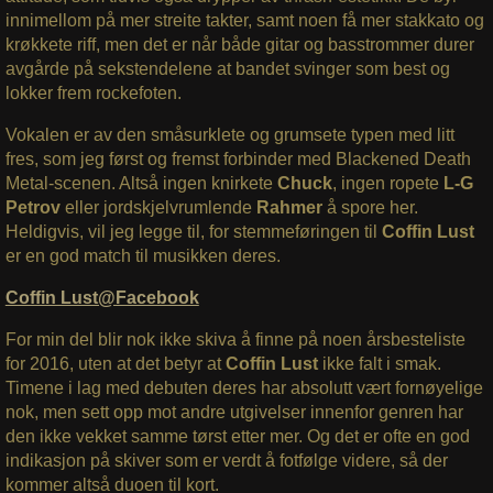
innimellom på mer streite takter, samt noen få mer stakkato og
krøkkete riff, men det er når både gitar og basstrommer durer
avgårde på sekstendelene at bandet svinger som best og
lokker frem rockefoten.
Vokalen er av den småsurklete og grumsete typen med litt
fres, som jeg først og fremst forbinder med Blackened Death
Metal-scenen. Altså ingen knirkete
Chuck
, ingen ropete
L-G
Petrov
eller jordskjelvrumlende
Rahmer
å spore her.
Heldigvis, vil jeg legge til, for stemmeføringen til
Coffin Lust
er en god match til musikken deres.
Coffin Lust@Facebook
For min del blir nok ikke skiva å finne på noen årsbesteliste
for 2016, uten at det betyr at
Coffin Lust
ikke falt i smak.
Timene i lag med debuten deres har absolutt vært fornøyelige
nok, men sett opp mot andre utgivelser innenfor genren har
den ikke vekket samme tørst etter mer. Og det er ofte en god
indikasjon på skiver som er verdt å fotfølge videre, så der
kommer altså duoen til kort.