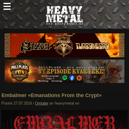
Skip
to
content
Nyheter
Omtaler
Intervjuer
Om oss
Abonner
Søk
etter:
Embalmer «Emanations From the Crypt»
Postet
27.07.2016
i
Omtaler
av
heavymetal.no