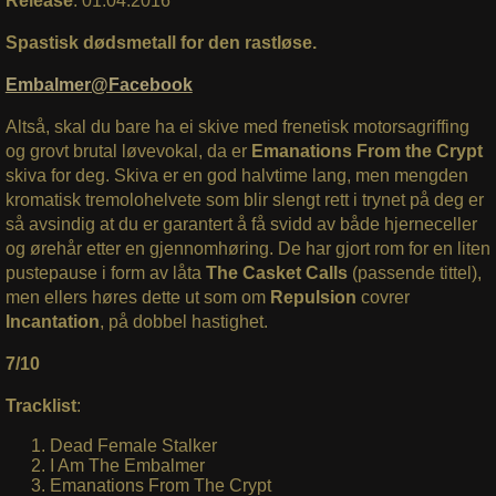
Release
: 01.04.2016
Spastisk dødsmetall for den rastløse.
Embalmer@Facebook
Altså, skal du bare ha ei skive med frenetisk motorsagriffing
og grovt brutal løvevokal, da er
Emanations From the Crypt
skiva for deg. Skiva er en god halvtime lang, men mengden
kromatisk tremolohelvete som blir slengt rett i trynet på deg er
så avsindig at du er garantert å få svidd av både hjerneceller
og ørehår etter en gjennomhøring. De har gjort rom for en liten
pustepause i form av låta
The Casket Calls
(passende tittel),
men ellers høres dette ut som om
Repulsion
covrer
Incantation
, på dobbel hastighet.
7/10
Tracklist
:
Dead Female Stalker
I Am The Embalmer
Emanations From The Crypt